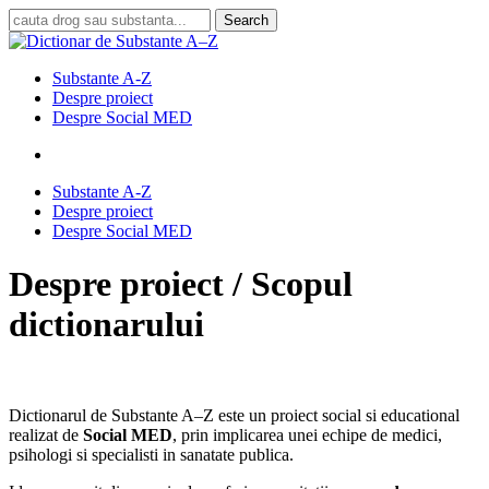
Skip
Search
to
Close
main
Search
content
search
Menu
Substante A-Z
Despre proiect
Despre Social MED
search
Substante A-Z
Despre proiect
Despre Social MED
Despre proiect / Scopul
dictionarului
Dictionarul de Substante A–Z este un proiect social si educational
realizat de
Social MED
, prin implicarea unei echipe de medici,
psihologi si specialisti in sanatate publica.