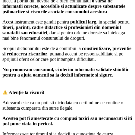
Ideea a pornit din nevoia de a oferi comunitatii
o sursa de
informatii corecte, accesibile si actualizate despre substantele
psihoactive si riscurile asociate consumului acestora
.
Acest instrument este gandit pentru
publicul larg
, in special pentru
tineri, parinti, cadre didactice si profesionisti din domeniul
sanatatii sau educatiei
, dar si pentru oricine doreste sa inteleaga
mai bine fenomenul consumului de droguri.
Scopul dictionarului este de a contribui la
constientizare, preventie
si reducerea riscurilor
, punand accent pe responsabilitate si pe
sprijinul oferit celor care pot intampina dificultati.
Nu promovam consumul, ci oferim informatii validate stiintific
pentru a ajuta oamenii sa ia decizii informate si sigure.
Atenție la riscuri!
Adevarul este ca nu poti sti niciodata cu certitudine ce contine o
substanta cumparata din surse ilegale.
Acestea pot fi amestecate cu compusi toxici sau necunoscuti si iti
pot pune viata in pericol.
Informeaza-te tot timpul si ia decizii in cunostinta de cauza.