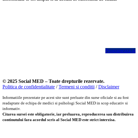
Crezi ca ai probleme cu substantele (drogurile)?
La Social MED te poti programa la un consult confidential cu
echipa noastra medicala.
Primul pas incepe aici.
Programeaza-te
© 2025 Social MED – Toate drepturile rezervate.
Politica de confidentialitate
/
Termeni si conditii
/
Disclaimer
Informatiile prezentate pe acest site sunt preluate din surse oficiale si au fost
readaptate de echipa de medici si psihologi Social MED in scop educativ si
informativ.
Citarea sursei este obligatorie, iar preluarea, reproducerea sau distribuirea
continutului fara acordul scris al Social MED este strict interzisa.