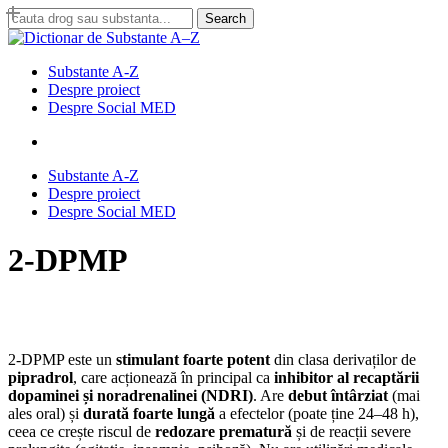
Skip
Search
to
Close
main
Search
content
search
Menu
Substante A-Z
Despre proiect
Despre Social MED
search
Substante A-Z
Despre proiect
Despre Social MED
2-DPMP
2-DPMP este un
stimulant foarte potent
din clasa derivaților de
pipradrol
, care acționează în principal ca
inhibitor al recaptării
dopaminei și noradrenalinei (NDRI)
. Are
debut întârziat
(mai
ales oral) și
durată foarte lungă
a efectelor (poate ține 24–48 h),
ceea ce crește riscul de
redozare prematură
și de reacții severe