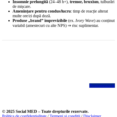
Insomnie prelungită
(24–48 h+),
tremor, bruxism
, tulburări
de mișcare.
Amenințare pentru condus/lucru
: timp de reacție alterat
multe ore/zi după doză.
Produse „brand” imprevizibile
(ex.
Ivory Wave
) au conținut
variabil (amestecuri cu alte NPS) ⇒ risc suplimentar.
Crezi ca ai probleme cu substantele (drogurile)?
La Social MED te poti programa la un consult confidential cu
echipa noastra medicala.
Primul pas incepe aici.
Programeaza-te
© 2025 Social MED – Toate drepturile rezervate.
Politica de confidentialitate
/
Termeni si conditii
/
Disclaimer