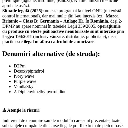
prelungite (agitație, insomnie, psihoză). Nu are utilizări medicale
aprobate astăzi.
Situație legală (2025):
nu este programat la nivel ONU (nu există
control internațional), dar mai multe țări l-au interzis (ex.:
Marea
Britanie
–
Class B
;
Germania
–
Anlage II
). În
România
, deși 2-
DPMP nu apare nominal în tabelele Legii 339/2005,
operațiunile
cu produse cu efecte psihoactive neautorizate sunt interzise
prin
Legea 194/2011
(inclusiv vânzare, distribuție, publicitate), deci
practic
este ilegal în afara cadrului de autorizare
.
Denumiri alternative (de strada):
D2Pm
Desoxypipradrol
Ivory wave
Purple wave
VanillaSky
2-Diphenylmethylpyrrolidine
⚠ Atenție la riscuri
Indiferent de denumire sau de modul în care sunt prezentate, toate
substanțele cumpărate din surse ilegale pot fi extrem de periculoase.