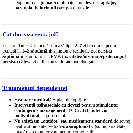
După intoxicații mari/combinații sunt descrise
agitație,
paranoia, halucinații
care pot dura zile.
Cat dureaza sevrajul?
La stimulante, faza acută durează tipic
2–7 zile
, cu recuperare
treptată în
1–2 săptămâni
; simptome reziduale pot persista
săptămâni
la unii. În 2-DPMP,
toxicitatea/insomnia/psihoza pot
persista câteva zile
din cauza duratei îndelungate.
Tratamentul dependentei
Evaluare medicală
+ plan de îngrijire.
Intervenții psihosociale cu dovezi pentru stimulante
:
contingency management
,
TCC/CBT
,
interviu
motivațional
, suport social.
Nu există un „antidot” sau medicament standard
de sevraj
pentru stimulante; se tratează
simptomatic
(somn, anxietate,
greață), cu monitorizare pentru complicații.