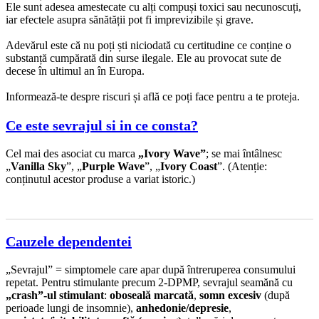
Ele sunt adesea amestecate cu alți compuși toxici sau necunoscuți,
iar efectele asupra sănătății pot fi imprevizibile și grave.
Adevărul este că nu poți ști niciodată cu certitudine ce conține o
substanță cumpărată din surse ilegale. Ele au provocat sute de
decese în ultimul an în Europa.
Informează-te despre riscuri și află ce poți face pentru a te proteja.
Ce este sevrajul si in ce consta?
Cel mai des asociat cu marca
„Ivory Wave”
; se mai întâlnesc
„
Vanilla Sky
”, „
Purple Wave
”, „
Ivory Coast
”. (Atenție:
conținutul acestor produse a variat istoric.)
Cauzele dependentei
„Sevrajul” = simptomele care apar după întreruperea consumului
repetat. Pentru stimulante precum 2-DPMP, sevrajul seamănă cu
„crash”-ul stimulant
:
oboseală marcată
,
somn excesiv
(după
perioade lungi de insomnie),
anhedonie/depresie
,