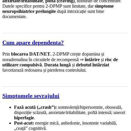
anxietate/iritabilitate
,
poftă (craving)
, tulburări de concentrare.
Datele specifice pentru 2-DPMP sunt limitate, dar
simptome
neuropsihiatrice prelungite
după intoxicație sunt bine
documentate.
Cum apare dependenta?
Prin
blocarea DAT/NET
, 2-DPMP crește dopamina și
noradrenalina în circuitele de recompensă ⇒
întărire
și
risc de
utilizare compulsivă
.
Durata lungă
și
debutul întârziat
favorizează redosarea și pierderea controlului.
Simptomele sevrajului
Fază acută („crash”):
somnolență/hipersomnie, oboseală,
dispoziție scăzută, anxietate/iritabilitate, poftă intensă; uneori
hiperfagie
.
Post-acut:
energie mică, anhedonie, insomnie variabilă,
„ceață” cognitivă.