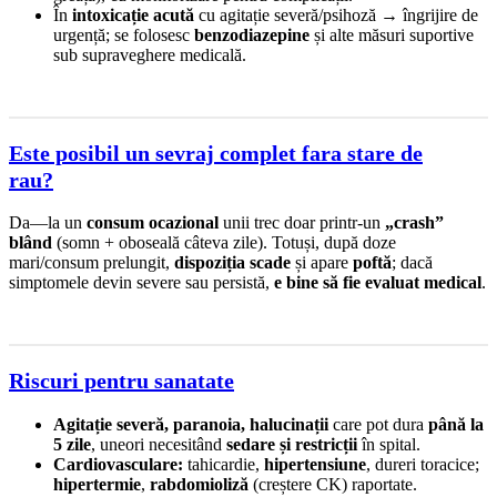
În
intoxicație acută
cu agitație severă/psihoză → îngrijire de
urgență; se folosesc
benzodiazepine
și alte măsuri suportive
sub supraveghere medicală.
Este posibil un sevraj complet fara stare de
rau?
Da—la un
consum ocazional
unii trec doar printr-un
„crash”
blând
(somn + oboseală câteva zile). Totuși, după doze
mari/consum prelungit,
dispoziția scade
și apare
poftă
; dacă
simptomele devin severe sau persistă,
e bine să fie evaluat medical
.
Riscuri pentru sanatate
Agitație severă, paranoia, halucinații
care pot dura
până la
5 zile
, uneori necesitând
sedare și restricții
în spital.
Cardiovasculare:
tahicardie,
hipertensiune
, dureri toracice;
hipertermie
,
rabdomioliză
(creștere CK) raportate.