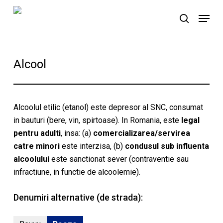
Skip
Menu
to
search
main
content
Alcool
Alcoolul etilic (etanol) este depresor al SNC, consumat
in bauturi (bere, vin, spirtoase). In Romania, este
legal
pentru adulti
, insa: (a)
comercializarea/servirea
catre minori
este interzisa, (b)
condusul sub influenta
alcoolului
este sanctionat sever (contraventie sau
infractiune, in functie de alcoolemie).
Denumiri alternative (de strada):