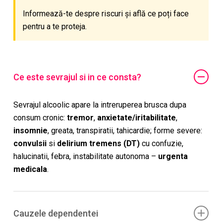
Informează-te despre riscuri și află ce poți face
pentru a te proteja.
Ce este sevrajul si in ce consta?
Sevrajul alcoolic apare la intreruperea brusca dupa
consum cronic:
tremor
,
anxietate/iritabilitate
,
insomnie
, greata, transpiratii, tahicardie; forme severe:
convulsii
si
delirium tremens (DT)
cu confuzie,
halucinatii, febra, instabilitate autonoma –
urgenta
medicala
.
Cauzele dependentei