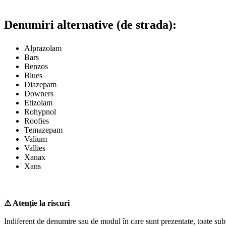
Denumiri alternative (de strada):
Alprazolam
Bars
Benzos
Blues
Diazepam
Downers
Etizolam
Rohypnol
Roofies
Temazepam
Valium
Vallies
Xanax
Xans
⚠ Atenție la riscuri
Indiferent de denumire sau de modul în care sunt prezentate, toate subs