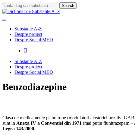
Skip
Search
to
Close
main
Search
search
content
Menu
Substante A-Z
Despre proiect
Despre Social MED
search
Substante A-Z
Despre proiect
Despre Social MED
Benzodiazepine
Clasa de medicamente psihotrope (modulatori alosterici pozitivi GABA
sunt in
Anexa IV a Conventiei din 1971
(mai putin flunitrazepam – 
Legea 143/2000
.