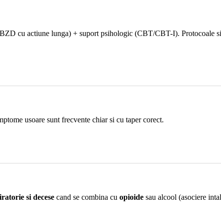
o BZD cu actiune lunga) + suport psihologic (CBT/CBT-I). Protocoale s
simptome usoare sunt frecvente chiar si cu taper corect.
iratorie si decese
cand se combina cu
opioide
sau alcool (asociere inta