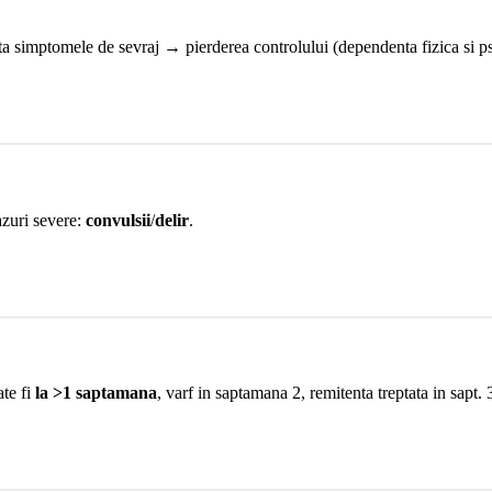
ta simptomele de sevraj → pierderea controlului (dependenta fizica si ps
cazuri severe:
convulsii
/
delir
.
te fi
la >1 saptamana
, varf in saptamana 2, remitenta treptata in sapt