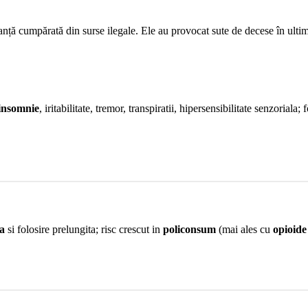
tanță cumpărată din surse ilegale. Ele au provocat sute de decese în ulti
insomnie
, iritabilitate, tremor, transpiratii, hipersensibilitate senzorial
ta
si folosire prelungita; risc crescut in
policonsum
(mai ales cu
opioide