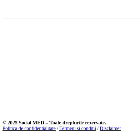
Crezi ca ai probleme cu substantele (drogurile)?
La Social MED te poti programa la un consult confidential cu echipa 
Primul pas incepe aici.
© 2025 Social MED – Toate drepturile rezervate.
Politica de confidentialitate
/
Termeni si conditii
/
Disclaimer