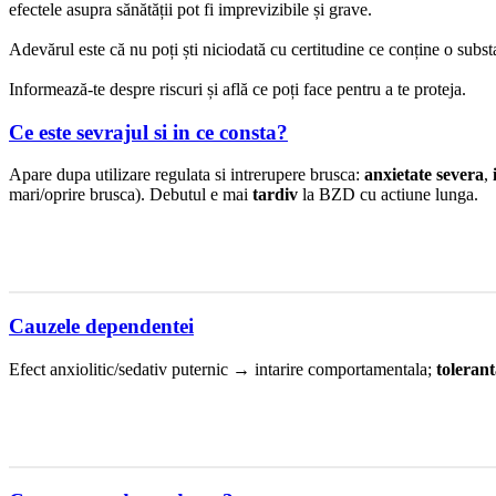
efectele asupra sănătății pot fi imprevizibile și grave.
Adevărul este că nu poți ști niciodată cu certitudine ce conține o subs
Informează-te despre riscuri și află ce poți face pentru a te proteja.
Ce este sevrajul si in ce consta?
Apare dupa utilizare regulata si intrerupere brusca:
anxietate severa
,
mari/oprire brusca). Debutul e mai
tardiv
la BZD cu actiune lunga.
Cauzele dependentei
Efect anxiolitic/sedativ puternic → intarire comportamentala;
toleran