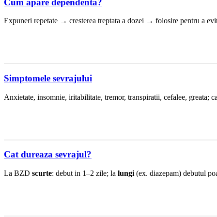
Cum apare dependenta?
Expuneri repetate → cresterea treptata a dozei → folosire pentru a evi
Simptomele sevrajului
Anxietate, insomnie, iritabilitate, tremor, transpiratii, cefalee, greata; 
Cat dureaza sevrajul?
La BZD
scurte
: debut in 1–2 zile; la
lungi
(ex. diazepam) debutul poa