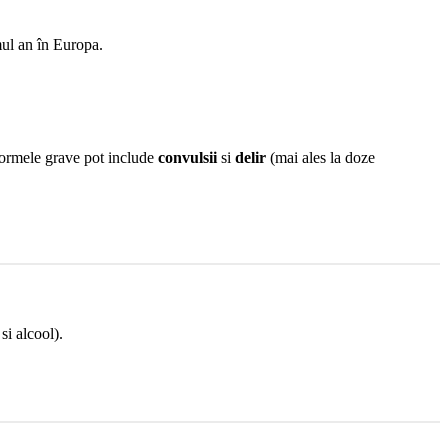
mul an în Europa.
a; formele grave pot include
convulsii
si
delir
(mai ales la doze
si alcool).