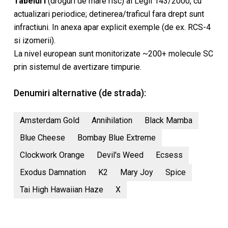
Tabelul I
(droguri de mare risc) al Legii 143/2000, cu
actualizari periodice; detinerea/traficul fara drept sunt
infractiuni. In anexa apar explicit exemple (de ex. RCS-4
si izomerii).
La nivel european sunt monitorizate ~200+ molecule SC
prin sistemul de avertizare timpurie.
Denumiri alternative (de strada):
Amsterdam Gold
Annihilation
Black Mamba
Blue Cheese
Bombay Blue Extreme
Clockwork Orange
Devil's Weed
Ecsess
Exodus Damnation
K2
Mary Joy
Spice
Tai High Hawaiian Haze
X