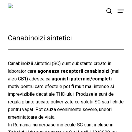
Skip
Menu
to
search
main
content
Canabinoizi sintetici
Canabinoizii sintetici (SC) sunt substante create in
laborator care
agoneaza receptorii canabinoizi
(mai
ales CB1) adesea ca
agonisti puternici/completi
,
motiv pentru care efectele pot fi mult mai intense si
imprevizibile decat ale THC-ului. Produsele sunt de
regula plante uscate pulverizate cu solutii SC sau lichide
pentru vapat. Pot cauza evenimente severe, uneori
amenintatoare de viata.
In Romania, numeroase molecule SC sunt incluse in