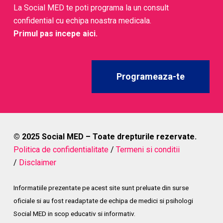
La Social MED te poti programa la un consult
confidential cu echipa noastra medicala.
Primul pas incepe aici.
Programeaza-te
© 2025 Social MED – Toate drepturile rezervate.
Politica de confidentialitate
/
Termeni si conditii
/
Disclaimer
Informatiile prezentate pe acest site sunt preluate din surse
oficiale si au fost readaptate de echipa de medici si psihologi
Social MED in scop educativ si informativ.