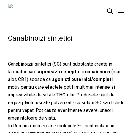
Skip
Menu
to
search
main
content
Canabinoizi sintetici
Canabinoizii sintetici (SC) sunt substante create in
laborator care
agoneaza receptorii canabinoizi
(mai
ales CB1) adesea ca
agonisti puternici/completi
,
motiv pentru care efectele pot fi mult mai intense si
imprevizibile decat ale THC-ului. Produsele sunt de
regula plante uscate pulverizate cu solutii SC sau lichide
pentru vapat. Pot cauza evenimente severe, uneori
amenintatoare de viata.
In Romania, numeroase molecule SC sunt incluse in