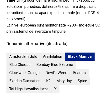
Tabelul I
(droguri de mare risc) al Legii 143/2000, cu
actualizari periodice; detinerea/traficul fara drept sunt
infractiuni. In anexa apar explicit exemple (de ex. RCS-4
si izomerii).
La nivel european sunt monitorizate ~200+ molecule SC
prin sistemul de avertizare timpurie.
Denumiri alternative (de strada):
Amsterdam Gold
Annihilation
Black Mamba
Blue Cheese
Bombay Blue Extreme
Clockwork Orange
Devil's Weed
Ecsess
Exodus Damnation
K2
Mary Joy
Spice
Tai High Hawaiian Haze
X