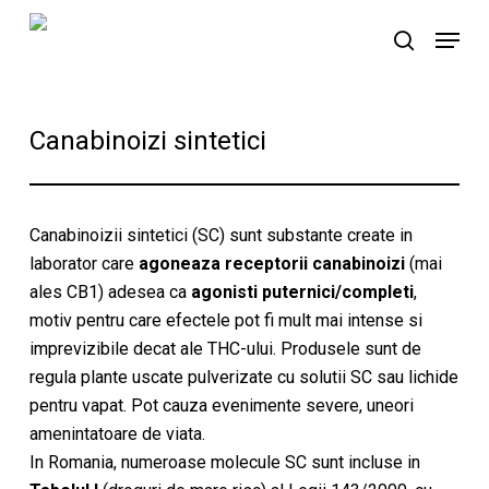
Skip
Menu
to
search
main
content
Canabinoizi sintetici
Canabinoizii sintetici (SC) sunt substante create in
laborator care
agoneaza receptorii canabinoizi
(mai
ales CB1) adesea ca
agonisti puternici/completi
,
motiv pentru care efectele pot fi mult mai intense si
imprevizibile decat ale THC-ului. Produsele sunt de
regula plante uscate pulverizate cu solutii SC sau lichide
pentru vapat. Pot cauza evenimente severe, uneori
amenintatoare de viata.
In Romania, numeroase molecule SC sunt incluse in