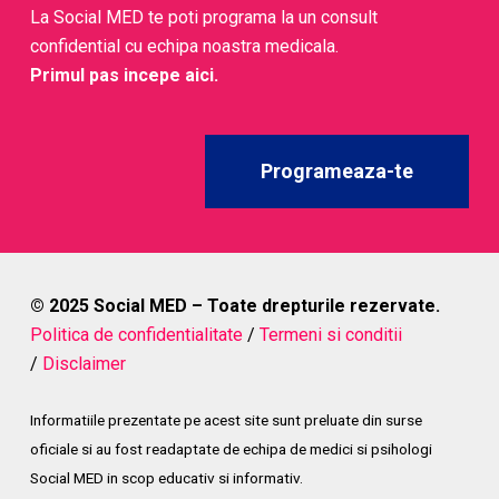
La Social MED te poti programa la un consult
confidential cu echipa noastra medicala.
Primul pas incepe aici.
Programeaza-te
© 2025 Social MED – Toate drepturile rezervate.
Politica de confidentialitate
/
Termeni si conditii
/
Disclaimer
Informatiile prezentate pe acest site sunt preluate din surse
oficiale si au fost readaptate de echipa de medici si psihologi
Social MED in scop educativ si informativ.