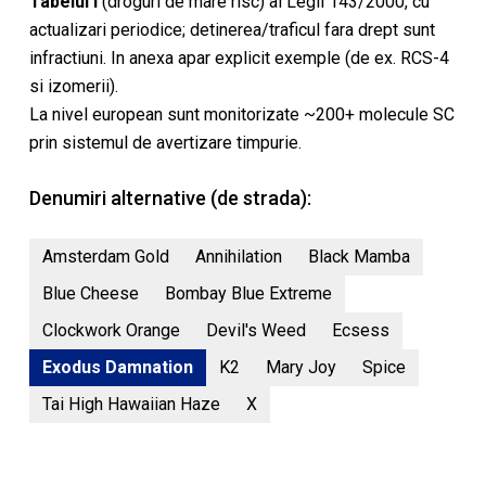
Tabelul I
(droguri de mare risc) al Legii 143/2000, cu
actualizari periodice; detinerea/traficul fara drept sunt
infractiuni. In anexa apar explicit exemple (de ex. RCS-4
si izomerii).
La nivel european sunt monitorizate ~200+ molecule SC
prin sistemul de avertizare timpurie.
Denumiri alternative (de strada):
Amsterdam Gold
Annihilation
Black Mamba
Blue Cheese
Bombay Blue Extreme
Clockwork Orange
Devil's Weed
Ecsess
Exodus Damnation
K2
Mary Joy
Spice
Tai High Hawaiian Haze
X