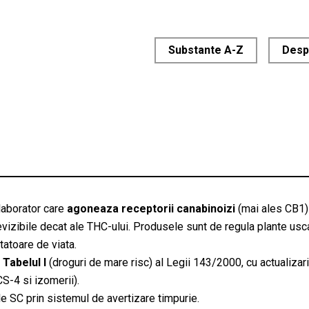
Substante A-Z
Desp
 laborator care
agoneaza receptorii canabinoizi
(mai ales CB1
evizibile decat ale THC-ului. Produsele sunt de regula plante usca
atoare de viata.
n
Tabelul I
(droguri de mare risc) al Legii 143/2000, cu actualizari
CS-4 si izomerii).
 SC prin sistemul de avertizare timpurie.