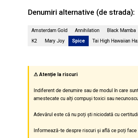
Denumiri alternative (de strada):
Amsterdam Gold
Annihilation
Black Mamba
K2
Mary Joy
Spice
Tai High Hawaiian H
⚠ Atenție la riscuri
Indiferent de denumire sau de modul în care sunt
amestecate cu alți compuși toxici sau necunoscuți,
Adevărul este că nu poți ști niciodată cu certitu
Informează-te despre riscuri și află ce poți face 