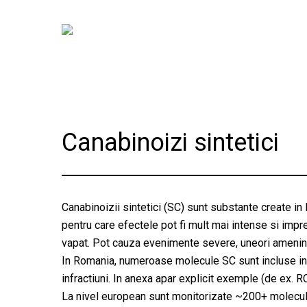
Skip
to
main
content
Canabinoizi sintetici
Canabinoizii sintetici (SC) sunt substante create in
pentru care efectele pot fi mult mai intense si impr
vapat. Pot cauza evenimente severe, uneori amenint
In Romania, numeroase molecule SC sunt incluse i
infractiuni. In anexa apar explicit exemple (de ex. R
La nivel european sunt monitorizate ~200+ molecule