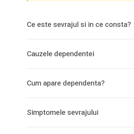
Ce este sevrajul si in ce consta?
Consumul frecvent poate produce
dependenta
; la
simptome psihotice. Descrierea stiintifica este mai 
Cauzele dependentei
Multi SC sunt
agonisti CB1 mai puternici
decat THC
recompensa; riscurile cresc prin folosire zilnica, d
Cum apare dependenta?
Expunerea repetata (adesea zilnica) → toleranta rap
variabila a produselor si potenta ridicata cresc riscu
Simptomele sevrajului
Iritabilitate/agresivitate, anxietate, insomnie, trans