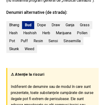
(nu inseamna program general de „medical cannabis”).
Denumiri alternative (de strada):
Bhang
Bud
Dope
Draw
Ganja
Grass
Hash
Hashish
Herb
Marijuana
Pollen
Pot
Puff
Resin
Sensi
Sinsemilla
Skunk
Weed
⚠ Atenție la riscuri
Indiferent de denumire sau de modul în care sunt
prezentate, toate substanțele cumpărate din surse
ilegale pot fi extrem de periculoase. Ele sunt
adesea amestecate cu alți compuși toxici sau