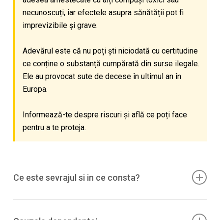
necunoscuți, iar efectele asupra sănătății pot fi
imprevizibile și grave.
Adevărul este că nu poți ști niciodată cu certitudine
ce conține o substanță cumpărată din surse ilegale.
Ele au provocat sute de decese în ultimul an în
Europa.
Informează-te despre riscuri și află ce poți face
pentru a te proteja.
Ce este sevrajul si in ce consta?
Sevrajul apare la oprirea consumului regulat si cu doze
mari; include mai ales simptome afective si de somn,