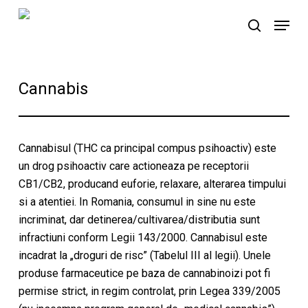
Skip
Menu
to
search
main
content
Cannabis
Cannabisul (THC ca principal compus psihoactiv) este
un drog psihoactiv care actioneaza pe receptorii
CB1/CB2, producand euforie, relaxare, alterarea timpului
si a atentiei. In Romania, consumul in sine nu este
incriminat, dar detinerea/cultivarea/distributia sunt
infractiuni conform Legii 143/2000. Cannabisul este
incadrat la „droguri de risc” (Tabelul III al legii). Unele
produse farmaceutice pe baza de cannabinoizi pot fi
permise strict, in regim controlat, prin Legea 339/2005