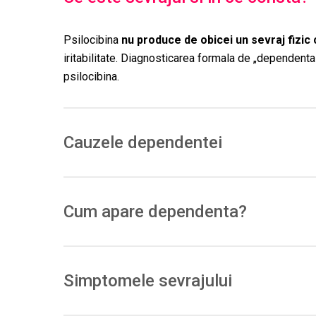
Psilocibina
nu produce de obicei un sevraj fizic 
iritabilitate. Diagnosticarea formala de „dependenta 
psilocibina.
Cauzele dependentei
Potentialul de
dependenta fizica
este scazut; la u
Cum apare dependenta?
Folosiri repetate → toleranta rapida la efectele ps
sevraj fiziologic.
Simptomele sevrajului