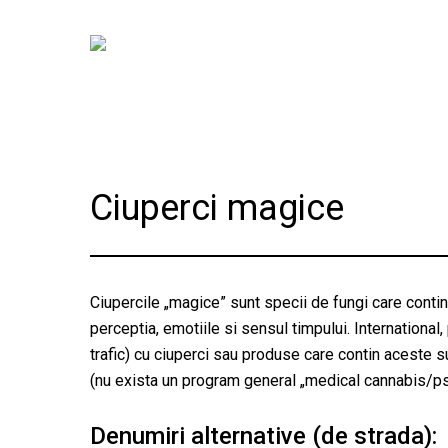
Skip
to
main
content
Ciuperci magice
Ciupercile „magice” sunt specii de fungi care conti
perceptia, emotiile si sensul timpului. International,
trafic) cu ciuperci sau produse care contin aceste s
(nu exista un program general „medical cannabis/psi
Denumiri alternative (de strada):