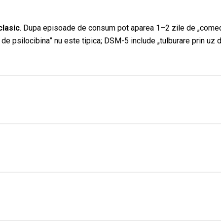
clasic
. Dupa episoade de consum pot aparea 1–2 zile de „comed
de psilocibina” nu este tipica; DSM-5 include „tulburare prin uz d
nii poate aparea
dependenta psihologica
(repetarea folosirii p
ihedelice → utilizare pentru a evita disforia post-consum sau din