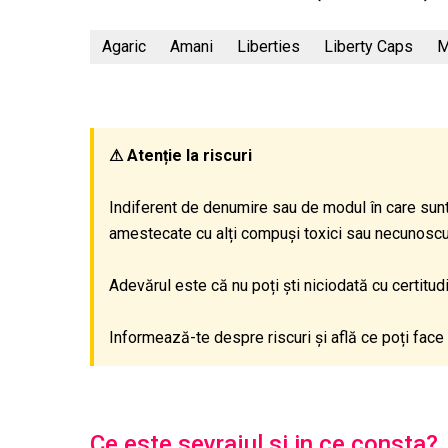
Agaric
Amani
Liberties
Liberty Caps
M
⚠ Atenție la riscuri
Indiferent de denumire sau de modul în care sunt
amestecate cu alți compuși toxici sau necunoscuți,
Adevărul este că nu poți ști niciodată cu certitu
Informează-te despre riscuri și află ce poți face 
Ce este sevrajul si in ce consta?