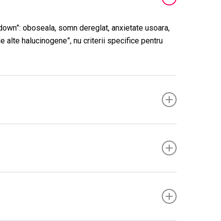
own”: oboseala, somn dereglat, anxietate usoara,
e alte halucinogene”, nu criterii specifice pentru
entru efectele emotionale sau ca auto-medicare).
 cautare de noutate; de regula
nu
se instaleaza