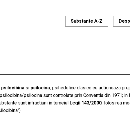
Substante A-Z
Desp
n
psilocibina
si
psilocina
, psihedelice clasice ce actioneaza pre
 psilocibina/psilocina sunt controlate prin Conventia din 1971; in 
ubstante sunt infractiuni in temeiul
Legii 143/2000
; folosirea me
locibina”).