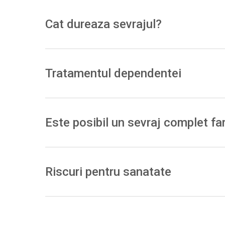
Mai ales psihologice: oboseala, anxietate/tristete, i
Cat dureaza sevrajul?
Simptomele post-consum sunt de obicei
scurte (z
Tratamentul dependentei
Nu exista medicatie specifica; se recomanda
inter
comorbiditatilor. In evenimente acute („bad trip”), i
Este posibil un sevraj complet fa
Da, frecvent
nu apare
un sevraj fizic; multi nu res
Riscuri pentru sanatate
Anxietate/panica („bad trip”), tahicardie/HTA, grea
mediilor clinice, riscul de probleme psihice este 