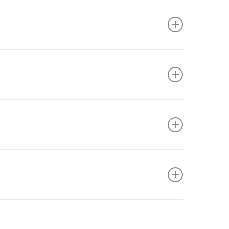
lt la folosiri frecvente. (Datele sunt limitate.)
logica), igiena somnului si evaluare a
e medicala.
sita
a ciupercilor (intoxicatii grave); in afara
) la un mic subset de persoane.