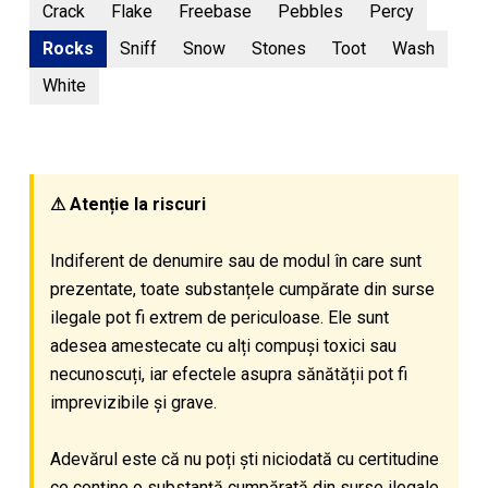
Crack
Flake
Freebase
Pebbles
Percy
Rocks
Sniff
Snow
Stones
Toot
Wash
White
⚠ Atenție la riscuri
Indiferent de denumire sau de modul în care sunt
prezentate, toate substanțele cumpărate din surse
ilegale pot fi extrem de periculoase. Ele sunt
adesea amestecate cu alți compuși toxici sau
necunoscuți, iar efectele asupra sănătății pot fi
imprevizibile și grave.
Adevărul este că nu poți ști niciodată cu certitudine
ce conține o substanță cumpărată din surse ilegale.