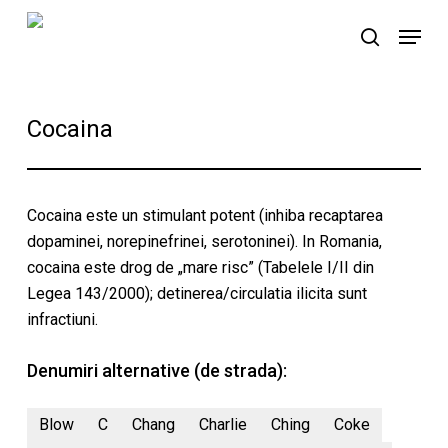
Skip
Menu
to
search
main
content
Cocaina
Cocaina este un stimulant potent (inhiba recaptarea
dopaminei, norepinefrinei, serotoninei). In Romania,
cocaina este drog de „mare risc” (Tabelele I/II din
Legea 143/2000); detinerea/circulatia ilicita sunt
infractiuni.
Denumiri alternative (de strada):
Blow
C
Chang
Charlie
Ching
Coke