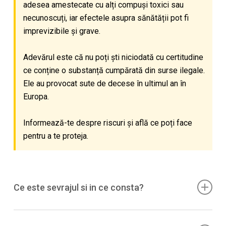
adesea amestecate cu alți compuși toxici sau
necunoscuți, iar efectele asupra sănătății pot fi
imprevizibile și grave.
Adevărul este că nu poți ști niciodată cu certitudine
ce conține o substanță cumpărată din surse ilegale.
Ele au provocat sute de decese în ultimul an în
Europa.
Informează-te despre riscuri și află ce poți face
pentru a te proteja.
Ce este sevrajul si in ce consta?
La
psihhedelicele clasice
(inclusiv multe 2C-x)
nu
se