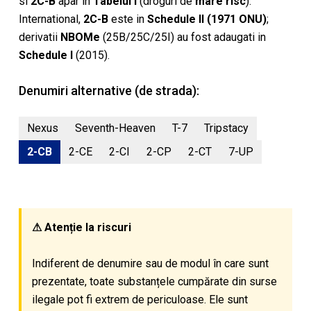
si
2C-B
apar in
Tabelul I
(droguri de
mare risc
).
International,
2C-B
este in
Schedule II (1971 ONU)
;
derivatii
NBOMe
(25B/25C/25I) au fost adaugati in
Schedule I
(2015).
Denumiri alternative (de strada):
Nexus
Seventh-Heaven
T-7
Tripstacy
2-CB
2-CE
2-CI
2-CP
2-CT
7-UP
⚠ Atenție la riscuri
Indiferent de denumire sau de modul în care sunt
prezentate, toate substanțele cumpărate din surse
ilegale pot fi extrem de periculoase. Ele sunt