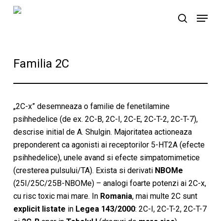
Skip
Menu
to
search
main
content
Familia 2C
„2C-x” desemneaza o familie de fenetilamine
psihhedelice (de ex. 2C-B, 2C-I, 2C-E, 2C-T-2, 2C-T-7),
descrise initial de A. Shulgin. Majoritatea actioneaza
preponderent ca agonisti ai receptorilor 5-HT2A (efecte
psihhedelice), unele avand si efecte simpatomimetice
(cresterea pulsului/TA). Exista si derivati
NBOMe
(25I/25C/25B-NBOMe) – analogi foarte potenzi ai 2C-x,
cu risc toxic mai mare. In
Romania
, mai multe 2C sunt
explicit listate
in
Legea 143/2000
: 2C-I, 2C-T-2, 2C-T-7