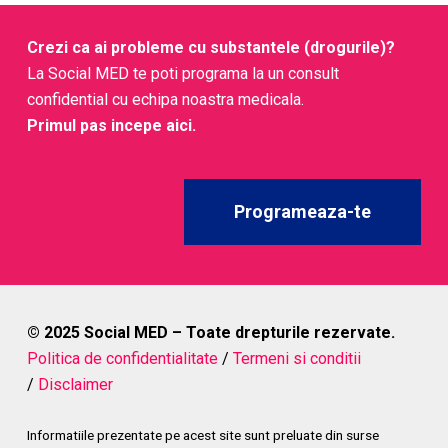
insuficiente de organ si decese
.
Crezi ca ai probleme cu substantele (drogurile)?
Toxicitate specifica 2C-T-7
: au fost raportate
La Social MED te poti programa la un consult
decese
, mai ales la
insuflare
sau in
policonsum
.
confidential cu echipa noastra medicala.
Durata & intensitate imprevizibile
intre
Primul pas incepe aici.
compusi/loturi; pe piata pot fi
adulterari
(de ex.
produse vandute ca 2C-B pot contine
NBOMe
mult
mai potent).
Riscuri psihologice/expunere
: anxietate severa
Programeaza-te
(„bad trip”), confuzie; gandire/perceptie alterate →
accidente/decizii riscante
.
© 2025 Social MED – Toate drepturile rezervate.
Politica de confidentialitate
/
Termeni si conditii
/
Disclaimer
Informatiile prezentate pe acest site sunt preluate din surse