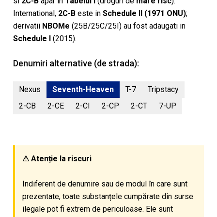
si
2C-B
apar in
Tabelul I
(droguri de
mare risc
).
International,
2C-B
este in
Schedule II (1971 ONU)
;
derivatii
NBOMe
(25B/25C/25I) au fost adaugati in
Schedule I
(2015).
Denumiri alternative (de strada):
Nexus
Seventh-Heaven
T-7
Tripstacy
2-CB
2-CE
2-CI
2-CP
2-CT
7-UP
⚠ Atenție la riscuri
Indiferent de denumire sau de modul în care sunt
prezentate, toate substanțele cumpărate din surse
ilegale pot fi extrem de periculoase. Ele sunt