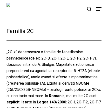
Skip
Menu
to
search
main
content
Familia 2C
„2C-x” desemneaza o familie de fenetilamine
psihhedelice (de ex. 2C-B, 2C-I, 2C-E, 2C-T-2, 2C-T-7),
descrise initial de A. Shulgin. Majoritatea actioneaza
preponderent ca agonisti ai receptorilor 5-HT2A (efecte
psihhedelice), unele avand si efecte simpatomimetice
(cresterea pulsului/TA). Exista si derivati
NBOMe
(25I/25C/25B-NBOMe) – analogi foarte potenzi ai 2C-x,
cu risc toxic mai mare. In
Romania
, mai multe 2C sunt
explicit listate
in
Legea 143/2000
: 2C-I, 2C-T-2, 2C-T-7