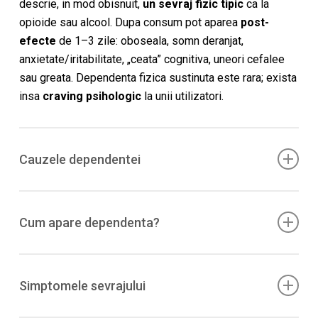
descrie, in mod obisnuit,
un sevraj fizic tipic
ca la
opioide sau alcool. Dupa consum pot aparea
post-
efecte
de 1–3 zile: oboseala, somn deranjat,
anxietate/iritabilitate, „ceata” cognitiva, uneori cefalee
sau greata. Dependenta fizica sustinuta este rara; exista
insa
craving psihologic
la unii utilizatori.
Cauzele dependentei
Mecanismul principal este
psihologic/comportamental
: cautarea repetata a
Cum apare dependenta?
efectelor, contextul („set & setting”), obisnuinta sociala
si policonsumul. Ca grupa, psihhedelicele tind sa aiba
Expozitii repetate → intarire comportamentala (asocieri
potențial mai mic de utilizare compulsiva
, dar nu
cu muzica, petreceri, anturaj) → cresterea
Simptomele sevrajului
zero.
frecventei/ocaziei de consum pentru a urmari anumite
stari →
pierderea controlului
la un subset de