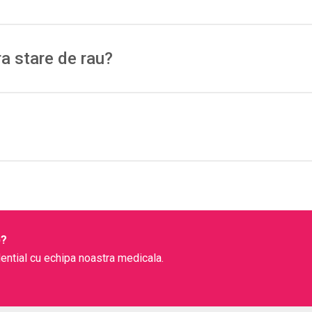
renorfina
(terapie de substitutie) si
naltrexona
(dupa detox com
ila pentru utilizatori si apropiati.
ra stare de rau?
gentei; dar
MOUD
ramane esential.
al
sau trecere pe
buprenorfina/metadona
; „zero simptome” e
t.
or la amestec cu
benzodiazepine/alcool
si la contaminarea cu
f
ta
, abces;
accidente
datorita sedarii.
icit
si responsabila pentru o mare parte din decesele prin supra
)?
ential cu echipa noastra medicala.