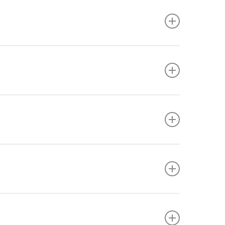
atii
,
cascat
,
insomnie
,
anxietate/iritabilitate
,
ca/psihica
; factori de risc: durere, stres/trauma,
ului
(OUD). Eroziunea tolerantei dupa pauza creste
voma
,
crampe
si
diaree
.
e/energie joasa/craving) pot dura mai mult.