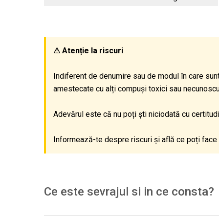
⚠ Atenție la riscuri
Indiferent de denumire sau de modul în care sunt
amestecate cu alți compuși toxici sau necunoscuți,
Adevărul este că nu poți ști niciodată cu certitu
Informează-te despre riscuri și află ce poți face 
Ce este sevrajul si in ce consta?