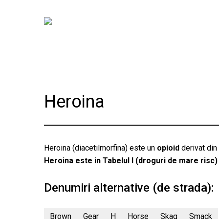
Skip
to
main
content
Heroina
Heroina (diacetilmorfina) este un
opioid
derivat din
Heroina este in Tabelul I (droguri de mare risc)
Denumiri alternative (de strada):
Brown
Gear
H
Horse
Skag
Smack