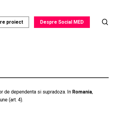
search
re proiect
Despre Social MED
or de dependenta si supradoza. In
Romania
,
ne (art. 4).