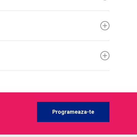
plet) → reduc mortalitatea si recaderile.
ste
rar
cand exista dependenta fizica. Scop realist:
entanil
).
doza.
Programeaza-te