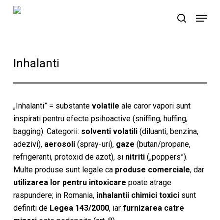
Skip
Menu
to
search
main
content
Inhalanti
„Inhalanti” = substante
volatile
ale caror vapori sunt
inspirati pentru efecte psihoactive (sniffing, huffing,
bagging). Categorii:
solventi volatili
(diluanti, benzina,
adezivi),
aerosoli
(spray-uri),
gaze
(butan/propane,
refrigeranti, protoxid de azot), si
nitriti
(„poppers”).
Multe produse sunt legale ca
produse comerciale
, dar
utilizarea lor pentru intoxicare
poate atrage
raspundere; in Romania,
inhalantii chimici toxici
sunt
definiti de
Legea 143/2000
, iar
furnizarea catre