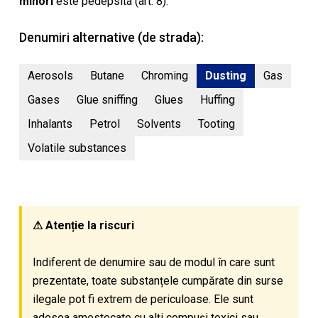
minori
este pedepsita (art. 8).
Denumiri alternative (de strada):
Aerosols
Butane
Chroming
Dusting
Gas
Gases
Glue sniffing
Glues
Huffing
Inhalants
Petrol
Solvents
Tooting
Volatile substances
⚠ Atenție la riscuri
Indiferent de denumire sau de modul în care sunt
prezentate, toate substanțele cumpărate din surse
ilegale pot fi extrem de periculoase. Ele sunt
adesea amestecate cu alți compuși toxici sau