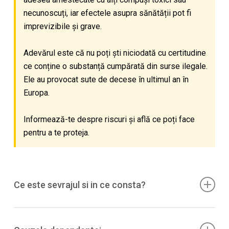
necunoscuți, iar efectele asupra sănătății pot fi
imprevizibile și grave.
Adevărul este că nu poți ști niciodată cu certitudine
ce conține o substanță cumpărată din surse ilegale.
Ele au provocat sute de decese în ultimul an în
Europa.
Informează-te despre riscuri și află ce poți face
pentru a te proteja.
Ce este sevrajul si in ce consta?
Dupa folosire regulata, oprirea poate produce
sevraj
:
iritabilitate, anxietate, pofta (craving)
; uneori