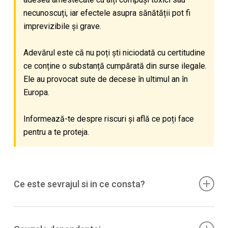
necunoscuți, iar efectele asupra sănătății pot fi
imprevizibile și grave.
Adevărul este că nu poți ști niciodată cu certitudine
ce conține o substanță cumpărată din surse ilegale.
Ele au provocat sute de decese în ultimul an în
Europa.
Informează-te despre riscuri și află ce poți face
pentru a te proteja.
Ce este sevrajul si in ce consta?
Dupa folosire regulata, oprirea poate produce
sevraj
:
iritabilitate, anxietate, pofta (craving)
; uneori