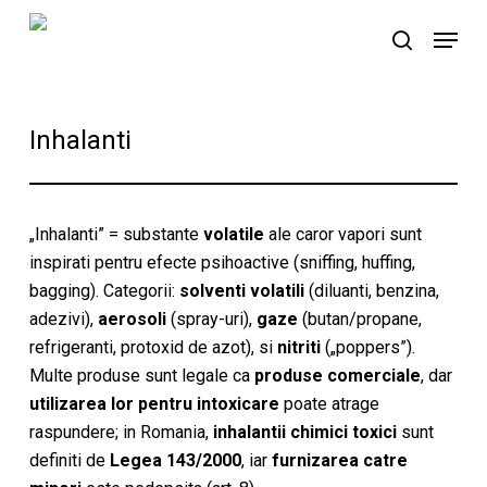
Skip
Menu
to
search
main
content
Inhalanti
„Inhalanti” = substante
volatile
ale caror vapori sunt
inspirati pentru efecte psihoactive (sniffing, huffing,
bagging). Categorii:
solventi volatili
(diluanti, benzina,
adezivi),
aerosoli
(spray-uri),
gaze
(butan/propane,
refrigeranti, protoxid de azot), si
nitriti
(„poppers”).
Multe produse sunt legale ca
produse comerciale
, dar
utilizarea lor pentru intoxicare
poate atrage
raspundere; in Romania,
inhalantii chimici toxici
sunt
definiti de
Legea 143/2000
, iar
furnizarea catre