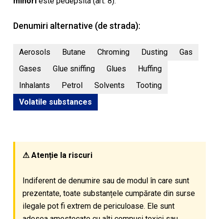
minori
este pedepsita (art. 8).
Denumiri alternative (de strada):
Aerosols
Butane
Chroming
Dusting
Gas
Gases
Glue sniffing
Glues
Huffing
Inhalants
Petrol
Solvents
Tooting
Volatile substances
⚠ Atenție la riscuri
Indiferent de denumire sau de modul în care sunt
prezentate, toate substanțele cumpărate din surse
ilegale pot fi extrem de periculoase. Ele sunt
adesea amestecate cu alți compuși toxici sau