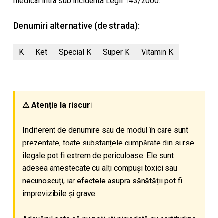
medical intra sub incidenta Legii 143/2000.
Denumiri alternative (de strada):
K
Ket
Special K
Super K
Vitamin K
⚠ Atenție la riscuri
Indiferent de denumire sau de modul în care sunt
prezentate, toate substanțele cumpărate din surse
ilegale pot fi extrem de periculoase. Ele sunt
adesea amestecate cu alți compuși toxici sau
necunoscuți, iar efectele asupra sănătății pot fi
imprevizibile și grave.