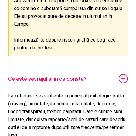
Adevărul este că nu poți ști niciodată cu certitudine
ce conține o substanță cumpărată din surse ilegale.
Ele au provocat sute de decese în ultimul an în
Europa.
Informează-te despre riscuri și află ce poți face
pentru a te proteja.
Ce este sevrajul si in ce consta?
La ketamina, sevrajul este in principal psihologic: pofta
(craving), anxietate, insomnie, iritabilitate, depresie;
uneori transpiratii, tremor, palpitatii. Datele clinice sunt
limitate, dar exista rapoarte/serii de cazuri care descriu
astfel de simptome dupa utilizare frecventa/pe termen
lung.