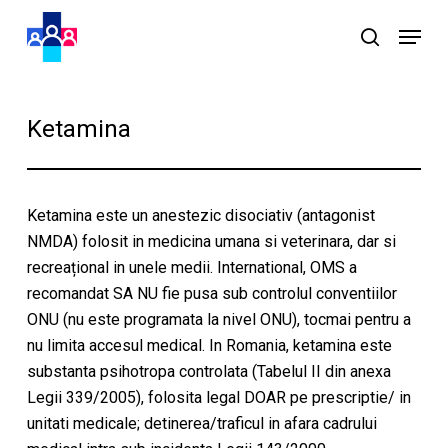
Skip
Menu
to
search
main
content
Ketamina
Ketamina este un anestezic disociativ (antagonist
NMDA) folosit in medicina umana si veterinara, dar si
recreațional in unele medii. International, OMS a
recomandat SA NU fie pusa sub controlul conventiilor
ONU (nu este programata la nivel ONU), tocmai pentru a
nu limita accesul medical. In Romania, ketamina este
substanta psihotropa controlata (Tabelul II din anexa
Legii 339/2005), folosita legal DOAR pe prescriptie/ in
unitati medicale; detinerea/traficul in afara cadrului