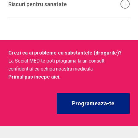
minime; totusi multi resimt pofta/insomnie/mood
Riscuri pentru sanatate
– Pentru „ketamine bladder”/uropatia indusa de
scazut in primele saptamani. Monitorizare si sprijin
ketamina: oprirea consumului, abordare urologica
cresc sansele de reusita.
Hipertensiune/tahicardie acute, confuzie, ataxie, risc de
etapizata; cazurile severe pot necesita chirurgie
accidente; pe termen lung: tulburari cognitive si, mai
reconstructiva.
ales, cistita/uro­patie indusa de ketamina (durere,
urgenta/frecventa urinara, hematurie, fibrozare vezicala,
Crezi ca ai probleme cu substantele (drogurile)?
afectare renala). Riscurile scad semnificativ dupa
La Social MED te poti programa la un consult
incetarea consumului.
confidential cu echipa noastra medicala.
Primul pas incepe aici.
Programeaza-te