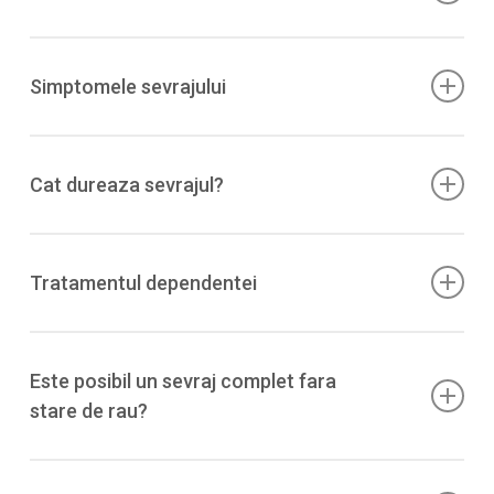
medicatie pentru anxietate/depresie, toleranta crescuta
in timp.
Prin expunere repetata si cresterea dozelor (toleranta),
cu conditionare contextuala si pofta marcata;
Simptomele sevrajului
componentele fiziologice sunt mai putin proeminente
decat la opioide/alcool, dar pot exista.
Pofta de substanta, insomnie, iritabilitate,
anxietate/depresie, oboseala; posibil transpiratii, tremor,
Cat dureaza sevrajul?
palpitatii.
Variabil. Simptomele psihologice pot debuta in primele
24–72 h si pot persista saptamani (pofta, tulburari de
Tratamentul dependentei
somn/mood). Literatura indica heterogenitate mare si
dovezi de calitate scazuta.
– Interventii psihosociale (TCC, managementul poftelor,
suport motivational).
Este posibil un sevraj complet fara
– Tratarea comorbiditatilor psihiatrice.
stare de rau?
– Fara medicatie standardizata; exista rapoarte izolate
(ex. naltrexona) si revizuiri care subliniaza lipsa
Da, la unii consumatori simptomele pot fi usoare sau
dovezilor ferme.