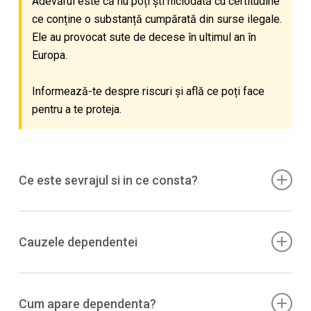
Adevărul este că nu poți ști niciodată cu certitudine
ce conține o substanță cumpărată din surse ilegale.
Ele au provocat sute de decese în ultimul an în
Europa.
Informează-te despre riscuri și află ce poți face
pentru a te proteja.
Ce este sevrajul si in ce consta?
La ketamina, sevrajul este in principal psihologic: pofta
(craving), anxietate, insomnie, iritabilitate, depresie;
Cauzele dependentei
uneori transpiratii, tremor, palpitatii. Datele clinice sunt
limitate, dar exista rapoarte/serii de cazuri care descriu
Proprietatile disociative/euforizante (reinforcement),
astfel de simptome dupa utilizare frecventa/pe termen
consum frecvent in medii de petrecere sau ca auto-
Cum apare dependenta?
lung.