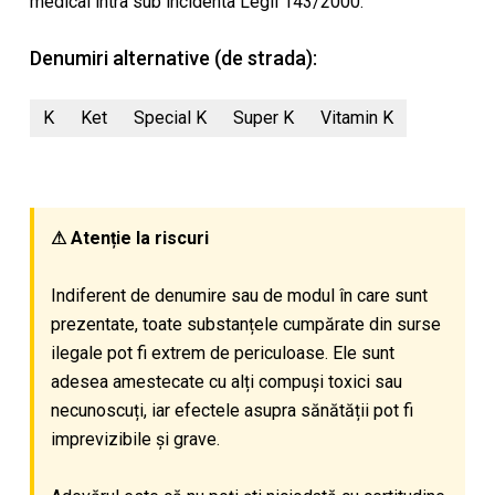
medical intra sub incidenta Legii 143/2000.
Denumiri alternative (de strada):
K
Ket
Special K
Super K
Vitamin K
⚠ Atenție la riscuri
Indiferent de denumire sau de modul în care sunt
prezentate, toate substanțele cumpărate din surse
ilegale pot fi extrem de periculoase. Ele sunt
adesea amestecate cu alți compuși toxici sau
necunoscuți, iar efectele asupra sănătății pot fi
imprevizibile și grave.