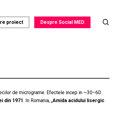
search
re proiect
Despre Social MED
 zecilor de micrograme. Efectele incep in ~30–60
ei din 1971
. In Romania, „
Amida acidului lisergic