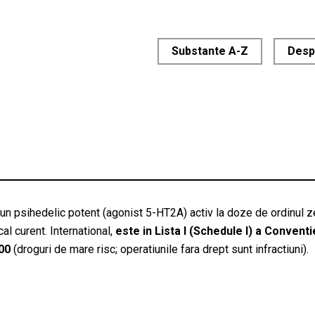
Substante A-Z
Desp
te un psihedelic potent (agonist 5-HT2A) activ la doze de ordinul
al curent. International,
este in Lista I (Schedule I) a Conventi
00
(droguri de mare risc; operatiunile fara drept sunt infractiuni).