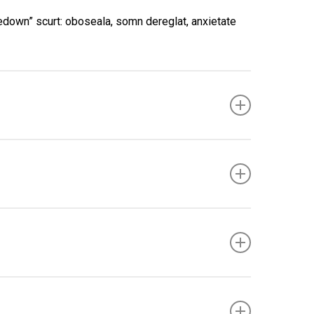
edown” scurt: oboseala, somn dereglat, anxietate
epetarea folosirii pentru efecte emotionale/insight).
tilizare. (EUDA noteaza: „ca si alte halucinogene,
ool/BZD. (Nu exista sindrom de sevraj specific LSD