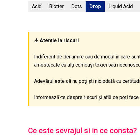
Acid
Blotter
Dots
Drop
Liquid Acid
⚠ Atenție la riscuri
Indiferent de denumire sau de modul în care sunt
amestecate cu alți compuși toxici sau necunoscuți,
Adevărul este că nu poți ști niciodată cu certitu
Informează-te despre riscuri și află ce poți face 
Ce este sevrajul si in ce consta?