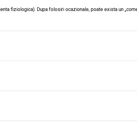
nta fiziologica). Dupa folosiri ocazionale, poate exista un „com
ate aparea totusi
dependenta psihologica
la unii utilizatori (r
id
la utilizari apropiate.
ei / cautarea efectelor → pattern psihologic (nu fiziologic) de u
e, iritabilitate, insomnie trecatoare; nu convulsii/delir ca la alc