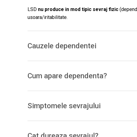
LSD
nu produce in mod tipic sevraj fizic
(depende
usoara/iritabilitate.
Cauzele dependentei
Potentialul de
dependenta fizica este scazut
; po
Toleranta la efectele psihedelice se instaleaza
rap
Cum apare dependenta?
Folosiri repetate → toleranta rapida → cresterea doz
dependenta nu apare
” in sens fiziologic.)
Simptomele sevrajului
In general
psihologice/usoare
: oboseala, anxietat
definit in ghiduri.)
Cat dureaza sevrajul?