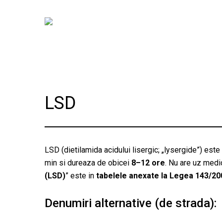
Skip
to
main
content
LSD
LSD (dietilamida acidului lisergic; „lysergide”) es
min si dureaza de obicei
8–12 ore
. Nu are uz medic
(LSD)
” este in
tabelele anexate la Legea 143/20
Denumiri alternative (de strada):