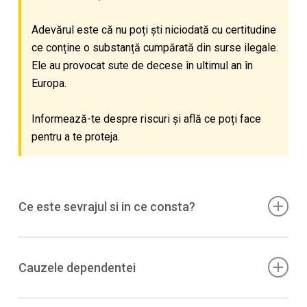
Adevărul este că nu poți ști niciodată cu certitudine
ce conține o substanță cumpărată din surse ilegale.
Ele au provocat sute de decese în ultimul an în
Europa.
Informează-te despre riscuri și află ce poți face
pentru a te proteja.
Ce este sevrajul si in ce consta?
LSD
nu produce in mod tipic sevraj fizic
(dependenta
fiziologica). Dupa folosiri ocazionale, poate exista un
Cauzele dependentei
„comedown” scurt: oboseala, somn dereglat, anxietate
usoara/iritabilitate.
Potentialul de
dependenta fizica este scazut
; poate