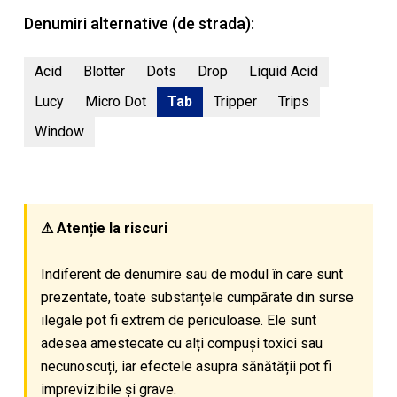
Denumiri alternative (de strada):
Acid
Blotter
Dots
Drop
Liquid Acid
Lucy
Micro Dot
Tab
Tripper
Trips
Window
⚠ Atenție la riscuri
Indiferent de denumire sau de modul în care sunt
prezentate, toate substanțele cumpărate din surse
ilegale pot fi extrem de periculoase. Ele sunt
adesea amestecate cu alți compuși toxici sau
necunoscuți, iar efectele asupra sănătății pot fi
imprevizibile și grave.