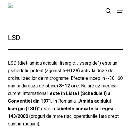
Skip
Menu
to
search
main
content
LSD
LSD (dietilamida acidului lisergic; „lysergide”) este un
psihedelic potent (agonist 5-HT2A) activ la doze de
ordinul zecilor de micrograme. Efectele incep in ~30–60
min si dureaza de obicei
8–12 ore
. Nu are uz medical
curent. International,
este in Lista I (Schedule I) a
Conventiei din 1971
. In Romania, „
Amida acidului
lisergic (LSD)
” este in
tabelele anexate la Legea
143/2000
(droguri de mare risc; operatiunile fara drept
sunt infractiuni).