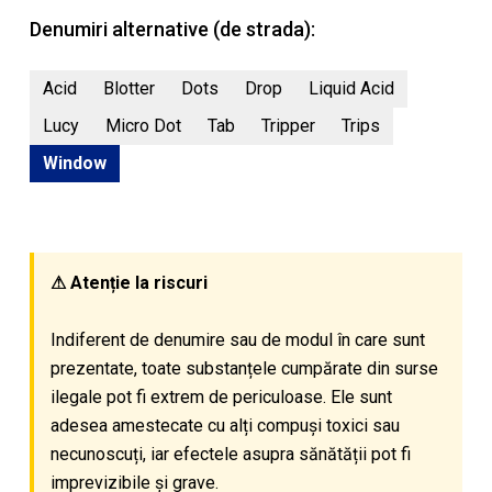
Denumiri alternative (de strada):
Acid
Blotter
Dots
Drop
Liquid Acid
Lucy
Micro Dot
Tab
Tripper
Trips
Window
⚠ Atenție la riscuri
Indiferent de denumire sau de modul în care sunt
prezentate, toate substanțele cumpărate din surse
ilegale pot fi extrem de periculoase. Ele sunt
adesea amestecate cu alți compuși toxici sau
necunoscuți, iar efectele asupra sănătății pot fi
imprevizibile și grave.