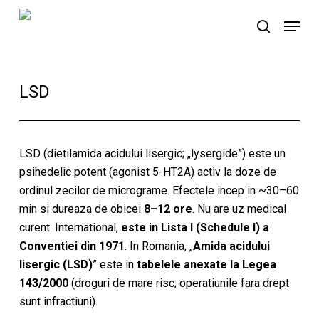
Skip
Menu
to
search
main
content
LSD
LSD (dietilamida acidului lisergic; „lysergide”) este un
psihedelic potent (agonist 5-HT2A) activ la doze de
ordinul zecilor de micrograme. Efectele incep in ~30–60
min si dureaza de obicei
8–12 ore
. Nu are uz medical
curent. International,
este in Lista I (Schedule I) a
Conventiei din 1971
. In Romania, „
Amida acidului
lisergic (LSD)
” este in
tabelele anexate la Legea
143/2000
(droguri de mare risc; operatiunile fara drept
sunt infractiuni).