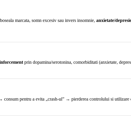
 oboseala marcata, somn excesiv sau invers insomnie,
anxietate/depresi
inforcement
prin dopamina/serotonina, comorbiditati (anxietate, depresie
→ consum pentru a evita „crash-ul” → pierderea controlului si utilizare