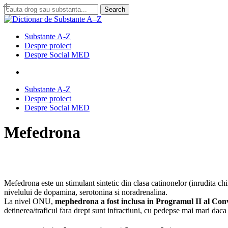
Skip
Search
to
Close
main
Search
content
search
Menu
Substante A-Z
Despre proiect
Despre Social MED
search
Substante A-Z
Despre proiect
Despre Social MED
Mefedrona
Mefedrona este un stimulant sintetic din clasa catinonelor (inrudita chi
nivelului de dopamina, serotonina si noradrenalina.
La nivel ONU,
mephedrona a fost inclusa in Programul II al Conv
detinerea/traficul fara drept sunt infractiuni, cu pedepse mai mari daca