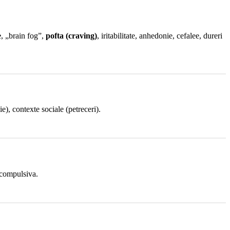
e
, „brain fog”,
pofta (craving)
, iritabilitate, anhedonie, cefalee, dureri
), contexte sociale (petreceri).
 compulsiva.