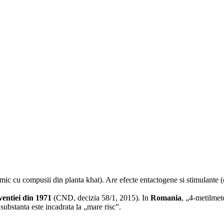
mic cu compusii din planta khat). Are efecte entactogene si stimulante (cr
entiei din 1971
(CND, decizia 58/1, 2015). In
Romania
, „4-metilmet
 substanta este incadrata la „mare risc”.