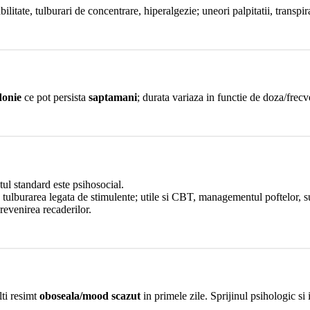
litate, tulburari de concentrare, hiperalgezie; uneori palpitatii, transpira
donie
ce pot persista
saptamani
; durata variaza in functie de doza/frecv
ul standard este psihosocial.
ulburarea legata de stimulente; utile si CBT, managementul poftelor, sup
revenirea recaderilor.
lti resimt
oboseala/mood scazut
in primele zile. Sprijinul psihologic si