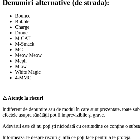
Denumiri alternative (de strada):
Bounce
Bubble
Charge
Drone
M-CAT
M-Smack
MC
Meow Meow
Meph
Miow
White Magic
4-MMC
⚠ Atenție la riscuri
Indiferent de denumire sau de modul în care sunt prezentate, toate subs
efectele asupra sănătății pot fi imprevizibile și grave.
Adevărul este că nu poți ști niciodată cu certitudine ce conține o subs
Informează-te despre riscuri și află ce poți face pentru a te proteja.