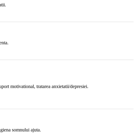
tii.
enta.
ort motivational, tratarea anxietatii/depresiei.
 igiena somnului ajuta.