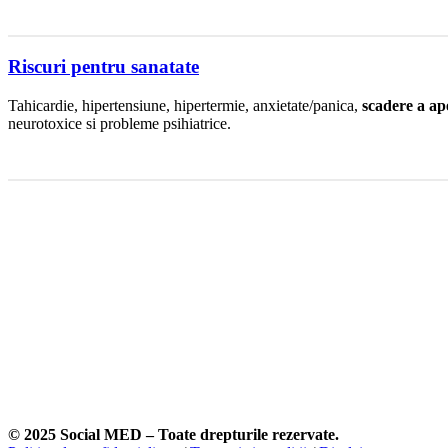
Riscuri pentru sanatate
Tahicardie, hipertensiune, hipertermie, anxietate/panica,
scadere a ape
neurotoxice si probleme psihiatrice.
Crezi ca ai probleme cu substantele (drogurile)?
La Social MED te poti programa la un consult confidential cu echipa 
Primul pas incepe aici.
© 2025 Social MED – Toate drepturile rezervate.