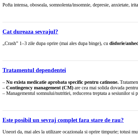
Pofta intensa, oboseala, somnolenta/insomnie, depresie, anxietate, iritabi
Cat dureaza sevrajul?
„Crash” 1–3 zile dupa oprire (mai ales dupa binge), cu
disforie/anhe
Tratamentul dependentei
–
Nu exista medicatie aprobata specific pentru catinone.
Tratament
–
Contingency management (CM)
are cea mai solida dovada pentru t
– Managementul somnului/nutritiei, reducerea treptata a sesiunilor si p
Este posibil un sevraj complet fara stare de rau?
Uneori da, mai ales la utilizare ocazionala si oprire timpurie; totusi mu