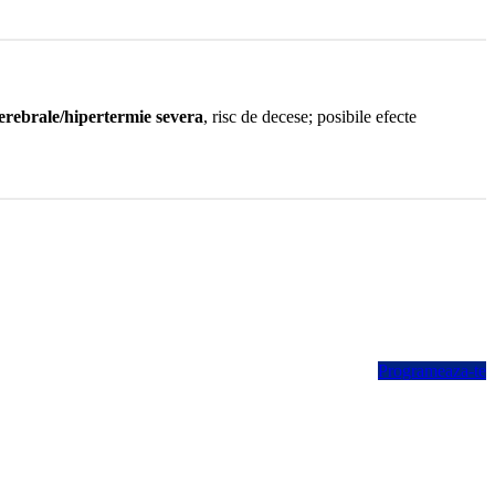
cerebrale/hipertermie severa
, risc de decese; posibile efecte
Programeaza-te