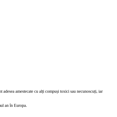
nt adesea amestecate cu alți compuși toxici sau necunoscuți, iar
mul an în Europa.