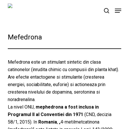
Skip
Menu
to
search
main
content
Mefedrona
Mefedrona este un stimulant sintetic din clasa
catinonelor (inrudita chimic cu compusii din planta khat).
Are efecte entactogene si stimulante (cresterea
energiei, sociabilitate, euforie) si actioneaza prin
cresterea nivelului de dopamina, serotonina si
noradrenalina.
La nivel ONU,
mephedrona a fost inclusa in
Programul II al Conventiei din 1971
(CND, decizia
58/1, 2015). In
Romania
, „4-metilmetcatinona