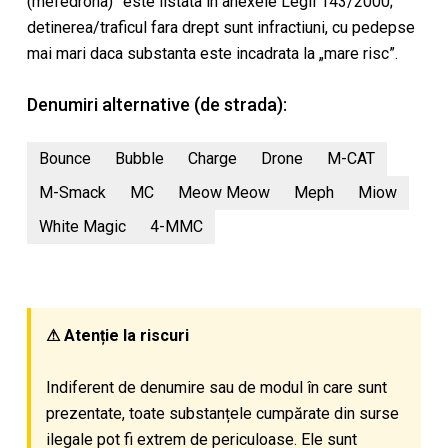
(mefedrona)” este listata in anexele Legii 143/2000;
detinerea/traficul fara drept sunt infractiuni, cu pedepse
mai mari daca substanta este incadrata la „mare risc”.
Denumiri alternative (de strada):
Bounce
Bubble
Charge
Drone
M-CAT
M-Smack
MC
Meow Meow
Meph
Miow
White Magic
4-MMC
⚠ Atenție la riscuri
Indiferent de denumire sau de modul în care sunt
prezentate, toate substanțele cumpărate din surse
ilegale pot fi extrem de periculoase. Ele sunt