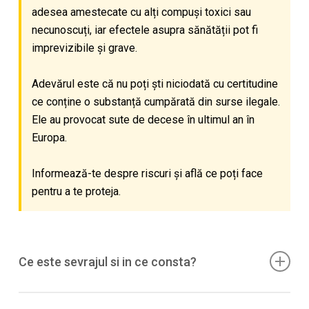
adesea amestecate cu alți compuși toxici sau
necunoscuți, iar efectele asupra sănătății pot fi
imprevizibile și grave.
Adevărul este că nu poți ști niciodată cu certitudine
ce conține o substanță cumpărată din surse ilegale.
Ele au provocat sute de decese în ultimul an în
Europa.
Informează-te despre riscuri și află ce poți face
pentru a te proteja.
Ce este sevrajul si in ce consta?
Sevrajul la catinone stimulante seamana cu „crash-ul” de