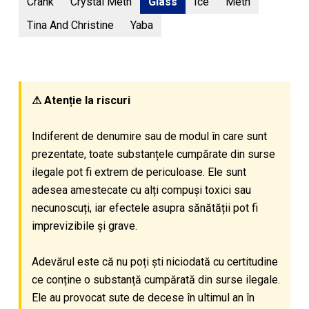
Crank
Crystal Meth
Glass
Ice
Meth
Tina And Christine
Yaba
⚠ Atenție la riscuri
Indiferent de denumire sau de modul în care sunt
prezentate, toate substanțele cumpărate din surse
ilegale pot fi extrem de periculoase. Ele sunt
adesea amestecate cu alți compuși toxici sau
necunoscuți, iar efectele asupra sănătății pot fi
imprevizibile și grave.
Adevărul este că nu poți ști niciodată cu certitudine
ce conține o substanță cumpărată din surse ilegale.
Ele au provocat sute de decese în ultimul an în