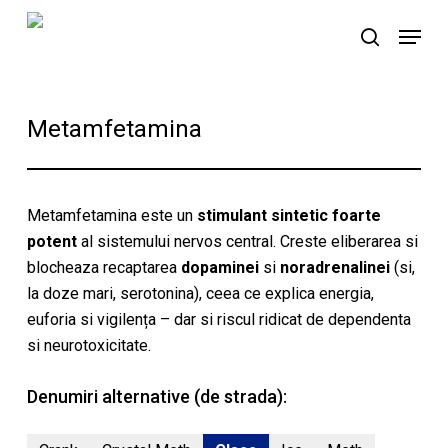
Skip
Menu
to
search
main
content
Metamfetamina
Metamfetamina este un
stimulant sintetic foarte
potent
al sistemului nervos central. Creste eliberarea si
blocheaza recaptarea
dopaminei
si
noradrenalinei
(si,
la doze mari, serotonina), ceea ce explica energia,
euforia si vigilența – dar si riscul ridicat de dependenta
si neurotoxicitate.
Denumiri alternative (de strada):