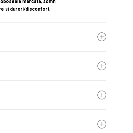
:
oboseala marcata
,
somn
re
si
dureri/disconfort
.
ala
si
toleranta
, ceea ce predispune la consum
ta „crash”-ul si pentru a mentine energia/dispozitia
e/disconfort
.