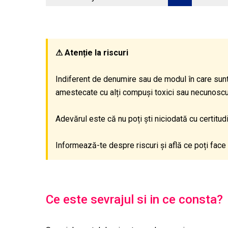
⚠ Atenție la riscuri
Indiferent de denumire sau de modul în care sunt
amestecate cu alți compuși toxici sau necunoscuți,
Adevărul este că nu poți ști niciodată cu certitu
Informează-te despre riscuri și află ce poți face 
Ce este sevrajul si in ce consta?