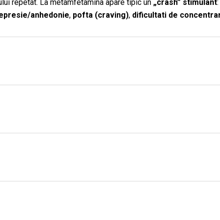
lui repetat. La metamfetamina apare tipic un
„crash” stimulant
epresie/anhedonie
,
pofta (craving)
,
dificultati de concentra
e de recompensa, metamfetamina produce
intarire comportament
ventei pentru acelasi efect (
toleranta
) → folosire pentru a evi
nsecintelor (criterii de tulburare legata de uzul de stimulante).
a (craving)
,
insomnie/hipersomnie
, tulburari de atentie,
durer