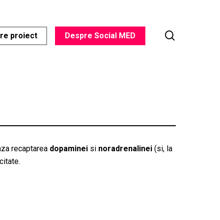
search
re proiect
Despre Social MED
eaza recaptarea
dopaminei
si
noradrenalinei
(si, la
citate.