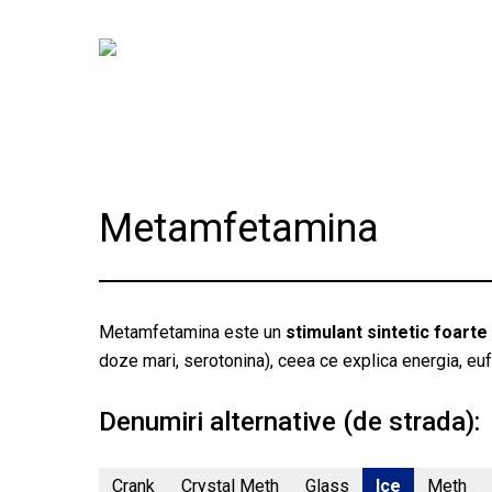
Skip
to
main
content
Metamfetamina
Metamfetamina este un
stimulant sintetic foarte
doze mari, serotonina), ceea ce explica energia, eufo
Denumiri alternative (de strada):
Crank
Crystal Meth
Glass
Ice
Meth