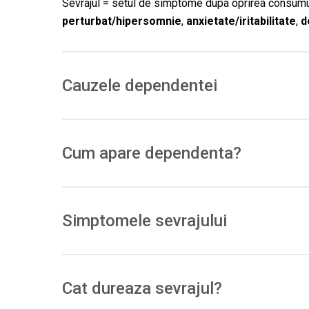
Sevrajul = setul de simptome dupa oprirea consumu
perturbat/hipersomnie
,
anxietate/iritabilitate
,
d
Cauzele dependentei
Prin cresterea puternica a dopaminei in circuitel
repetat si compulsiv.
Cum apare dependenta?
De obicei: consum ocazional → cresterea dozei/frec
→
pierderea controlului
si continuarea in ciuda co
Simptomele sevrajului
Comune:
depresie, anxietate, iritabilitate,
poft
Uneori:
apetit crescut, lentoare psihomotorie.
Cat dureaza sevrajul?