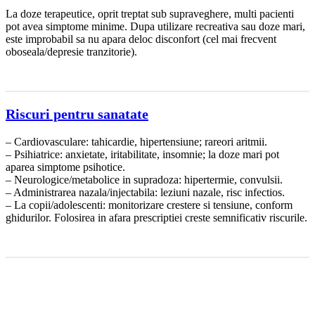
La doze terapeutice, oprit treptat sub supraveghere, multi pacienti
pot avea simptome minime. Dupa utilizare recreativa sau doze mari,
este improbabil sa nu apara deloc disconfort (cel mai frecvent
oboseala/depresie tranzitorie).
Riscuri pentru sanatate
– Cardiovasculare: tahicardie, hipertensiune; rareori aritmii.
– Psihiatrice: anxietate, iritabilitate, insomnie; la doze mari pot
aparea simptome psihotice.
– Neurologice/metabolice in supradoza: hipertermie, convulsii.
– Administrarea nazala/injectabila: leziuni nazale, risc infectios.
– La copii/adolescenti: monitorizare crestere si tensiune, conform
ghidurilor. Folosirea in afara prescriptiei creste semnificativ riscurile.