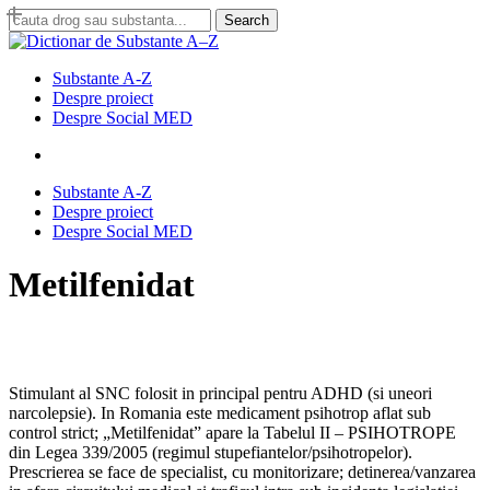
Skip
Search
to
Close
main
Search
content
search
Menu
Substante A-Z
Despre proiect
Despre Social MED
search
Substante A-Z
Despre proiect
Despre Social MED
Metilfenidat
Stimulant al SNC folosit in principal pentru ADHD (si uneori
narcolepsie). In Romania este medicament psihotrop aflat sub
control strict; „Metilfenidat” apare la Tabelul II – PSIHOTROPE
din Legea 339/2005 (regimul stupefiantelor/psihotropelor).
Prescrierea se face de specialist, cu monitorizare; detinerea/vanzarea