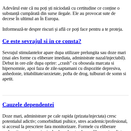
Adevărul este că nu poți ști niciodată cu certitudine ce conține o
substanță cumpărată din surse ilegale. Ele au provocat sute de
decese în ultimul an în Europa.
Informează-te despre riscuri și află ce poți face pentru a te proteja.
Ce este sevrajul si in ce consta?
Sevrajul stimulantelor apare dupa utilizare prelungita sau doze mari
(mai ales forme cu eliberare imediata, administrate nazal/injectabil).
Debut in ore-zile dupa oprire: „crash” cu oboseala marcata si
hipersomnie, apoi faza de zile-saptamani cu dispozitie depresiva,
anhedonie, iritabilitate/anxietate, pofta de drog, tulburari de somn si
apetit.
Cauzele dependentei
Doze mari, administrare pe cale rapida (prizata/injectata) cresc
potentialul adictiv; comorbiditati psihice, stres academic/profesional,
si accesul la prescriere fara monitorizare. Formele cu eliberare