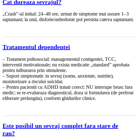
Cat dureaza sevrajul?
„Crash”-ul initial: 24–48 ore, urmat de simptome mai usoare 1–3
saptamani; la unii, disforie/anhedonie pot persista cateva saptamani.
Tratamentul dependentei
– Tratament psihosocial: managementul contigentei, TCC,
interventii motivationale; nu exista medicatie „standard” aprobata
pentru tulburarea prin stimulente.
– Suport simptomatic in sevraj (somn, anxietate, nutritie),
monitorizare a riscului suicidar.
– Pentru pacientii cu ADHD tratati corect: NU intrerupe brusc fara
medic; se re-evalueaza diagnosticul, doza si formularea (de preferat
eliberare prelungita), conform ghidurilor clinice.
Este posibil un sevraj complet fara stare de
rau?