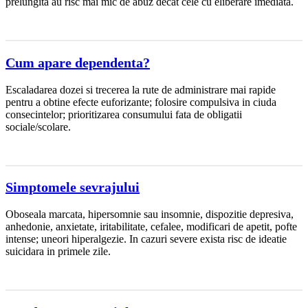
prelungita au risc mai mic de abuz decat cele cu eliberare imediata.
Cum apare dependenta?
Escaladarea dozei si trecerea la rute de administrare mai rapide
pentru a obtine efecte euforizante; folosire compulsiva in ciuda
consecintelor; prioritizarea consumului fata de obligatii
sociale/scolare.
Simptomele sevrajului
Oboseala marcata, hipersomnie sau insomnie, dispozitie depresiva,
anhedonie, anxietate, iritabilitate, cefalee, modificari de apetit, pofte
intense; uneori hiperalgezie. In cazuri severe exista risc de ideatie
suicidara in primele zile.