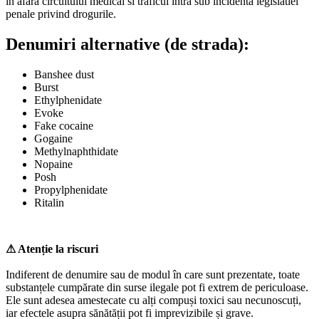
in afara circuitului medical si traficul intra sub incidenta legislatiei
penale privind drogurile.
Denumiri alternative (de strada):
Banshee dust
Burst
Ethylphenidate
Evoke
Fake cocaine
Gogaine
Methylnaphthidate
Nopaine
Posh
Propylphenidate
Ritalin
⚠ Atenție la riscuri
Indiferent de denumire sau de modul în care sunt prezentate, toate
substanțele cumpărate din surse ilegale pot fi extrem de periculoase.
Ele sunt adesea amestecate cu alți compuși toxici sau necunoscuți,
iar efectele asupra sănătății pot fi imprevizibile și grave.