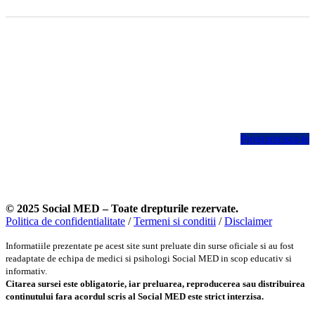
Crezi ca ai probleme cu substantele (drogurile)?
La Social MED te poti programa la un consult confidential cu
echipa noastra medicala.
Primul pas incepe aici.
Programeaza-te
© 2025 Social MED – Toate drepturile rezervate.
Politica de confidentialitate
/
Termeni si conditii
/
Disclaimer
Informatiile prezentate pe acest site sunt preluate din surse oficiale si au fost
readaptate de echipa de medici si psihologi Social MED in scop educativ si
informativ.
Citarea sursei este obligatorie, iar preluarea, reproducerea sau distribuirea
continutului fara acordul scris al Social MED este strict interzisa.