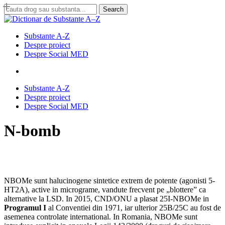
Skip
Search
to
Close
main
Search
content
search
Menu
Substante A-Z
Despre proiect
Despre Social MED
search
Substante A-Z
Despre proiect
Despre Social MED
N-bomb
NBOMe sunt halucinogene sintetice extrem de potente (agonisti 5-
HT2A), active in micrograme, vandute frecvent pe „blottere” ca
alternative la LSD. In 2015, CND/ONU a plasat 25I-NBOMe in
Programul I
al Conventiei din 1971, iar ulterior 25B/25C au fost de
asemenea controlate international. In Romania, NBOMe sunt