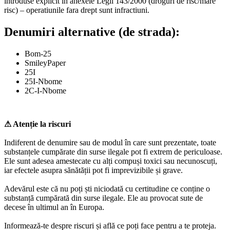
introduse explicit in anexele Legii 143/2000 (droguri de risc/mare
risc) – operatiunile fara drept sunt infractiuni.
Denumiri alternative (de strada):
Bom-25
SmileyPaper
25I
25I-Nbome
2C-I-Nbome
⚠ Atenție la riscuri
Indiferent de denumire sau de modul în care sunt prezentate, toate
substanțele cumpărate din surse ilegale pot fi extrem de periculoase.
Ele sunt adesea amestecate cu alți compuși toxici sau necunoscuți,
iar efectele asupra sănătății pot fi imprevizibile și grave.
Adevărul este că nu poți ști niciodată cu certitudine ce conține o
substanță cumpărată din surse ilegale. Ele au provocat sute de
decese în ultimul an în Europa.
Informează-te despre riscuri și află ce poți face pentru a te proteja.