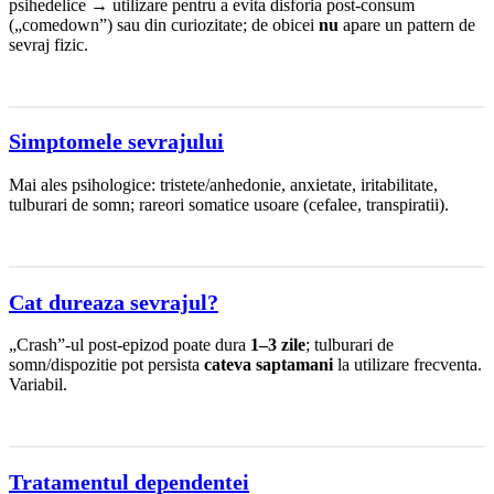
psihedelice → utilizare pentru a evita disforia post-consum
(„comedown”) sau din curiozitate; de obicei
nu
apare un pattern de
sevraj fizic.
Simptomele sevrajului
Mai ales psihologice: tristete/anhedonie, anxietate, iritabilitate,
tulburari de somn; rareori somatice usoare (cefalee, transpiratii).
Cat dureaza sevrajul?
„Crash”-ul post-epizod poate dura
1–3 zile
; tulburari de
somn/dispozitie pot persista
cateva saptamani
la utilizare frecventa.
Variabil.
Tratamentul dependentei