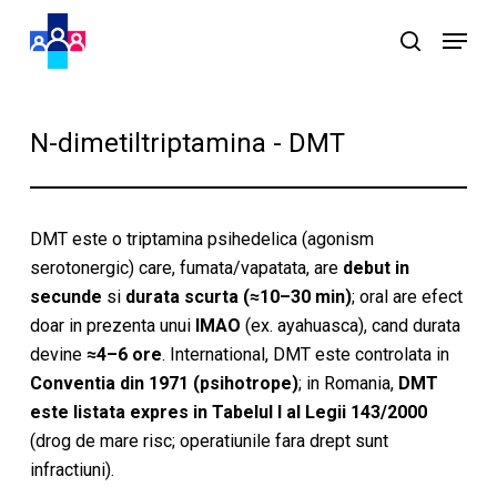
Skip
Menu
to
search
main
content
N-dimetiltriptamina - DMT
DMT este o triptamina psihedelica (agonism
serotonergic) care, fumata/vapatata, are
debut in
secunde
si
durata scurta (≈10–30 min)
; oral are efect
doar in prezenta unui
IMAO
(ex. ayahuasca), cand durata
devine
≈4–6 ore
. International, DMT este controlata in
Conventia din 1971 (psihotrope)
; in Romania,
DMT
este listata expres in Tabelul I al Legii 143/2000
(drog de mare risc; operatiunile fara drept sunt
infractiuni).