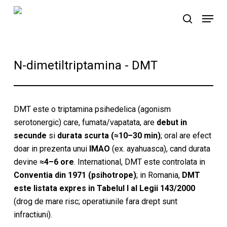
Skip
Menu
to
search
main
content
N-dimetiltriptamina - DMT
DMT este o triptamina psihedelica (agonism
serotonergic) care, fumata/vapatata, are
debut in
secunde
si
durata scurta (≈10–30 min)
; oral are efect
doar in prezenta unui
IMAO
(ex. ayahuasca), cand durata
devine
≈4–6 ore
. International, DMT este controlata in
Conventia din 1971 (psihotrope)
; in Romania,
DMT
este listata expres in Tabelul I al Legii 143/2000
(drog de mare risc; operatiunile fara drept sunt
infractiuni).