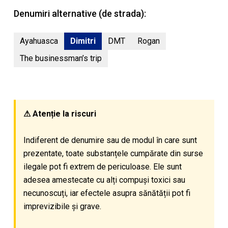
Denumiri alternative (de strada):
Ayahuasca
Dimitri
DMT
Rogan
The businessman’s trip
⚠ Atenție la riscuri
Indiferent de denumire sau de modul în care sunt
prezentate, toate substanțele cumpărate din surse
ilegale pot fi extrem de periculoase. Ele sunt
adesea amestecate cu alți compuși toxici sau
necunoscuți, iar efectele asupra sănătății pot fi
imprevizibile și grave.