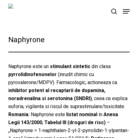
Skip
Menu
to
search
main
content
Naphyrone
Naphyrone este un
stimulant sintetic
din clasa
pyrrolidinofenonelor
(inrudit chimic cu
pyrovalerone/MDPV). Farmacologic, actioneaza ca
inhibitor potent al recaptarii de dopamina,
noradrenalina si serotonina (SNDRI)
, ceea ce explica
euforia, vigilenta si riscul de suprastimulare/toxicitate.
Romania:
Naphyrone este
listat nominal
in
Anexa
Legii 143/2000
,
Tabelul III (droguri de risc)
–
„Naphyrone = 1-naphthalen-2-yl-2-pyrrolidin-1-ylpentan-