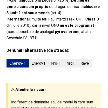
1-one” (introdus prin Legea 51/2014).
Detinerea
pentru consum propriu
de droguri de risc:
inchisoare
3 luni–2 ani sau amenda
(art. 4).
International:
multe tari l-au interzis (ex. UK –
Class B
din iulie 2010), dar la nivel ONU
nu este programat
(spre deosebire de analogul
pyrovalerone
, aflat in
Schedule IV 1971).
Denumiri alternative (de strada):
Energy-1
Energy1
Nrg-1
Nrg1
Rave
⚠ Atenție la riscuri
Indiferent de denumire sau de modul în care sunt