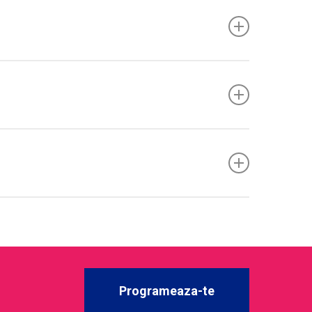
energie, pofta) pot fluctua
cateva saptamani
.
pie cognitiv-comportamentala (CBT)
, programe
rtul sunt esentiale.
dromului serotoninergic
(clonus, hiperreflexie,
i, la consum frecvent/doze mari, cateva zile de
stare
mici
si au onset
intarziat
→ risc de redosare.
n supradoza; multiple
decese
au fost legate de
Programeaza-te