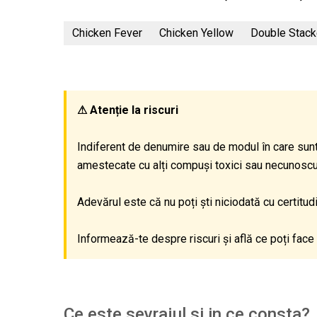
Chicken Fever
Chicken Yellow
Double Stac
⚠ Atenție la riscuri
Indiferent de denumire sau de modul în care sunt
amestecate cu alți compuși toxici sau necunoscuți,
Adevărul este că nu poți ști niciodată cu certitu
Informează-te despre riscuri și află ce poți face 
Ce este sevrajul si in ce consta?