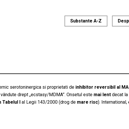
Substante A-Z
Desp
rnic serotoninergica si proprietati de
inhibitor reversibil al M
tile vândute drept „ecstasy/MDMA”. Onsetul este
mai lent
decat la
 Tabelul I
al Legii 143/2000 (drog de
mare risc
). International,