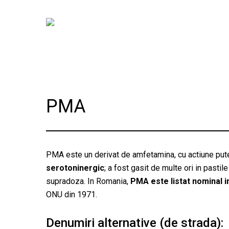
Skip
to
main
content
PMA
PMA este un derivat de amfetamina, cu actiune pute
serotoninergic
; a fost gasit de multe ori in pas
supradoza. In Romania,
PMA este listat nominal in
ONU din 1971.
Denumiri alternative (de strada):