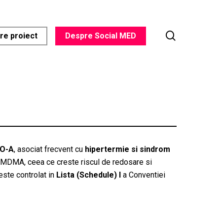
search
re proiect
Despre Social MED
AO-A
, asociat frecvent cu
hipertermie si sindrom
 MDMA, ceea ce creste riscul de redosare si
 este controlat in
Lista (Schedule) I
a Conventiei