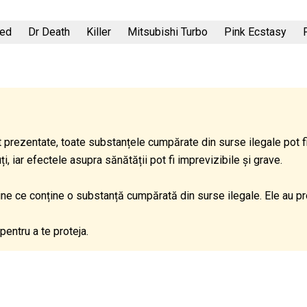
ked
Dr Death
Killer
Mitsubishi Turbo
Pink Ecstasy
 prezentate, toate substanțele cumpărate din surse ilegale pot 
 iar efectele asupra sănătății pot fi imprevizibile și grave.
dine ce conține o substanță cumpărată din surse ilegale. Ele au p
pentru a te proteja.