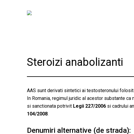
Skip
to
main
content
Steroizi anabolizanti
AAS sunt derivati sintetici ai testosteronului folosi
In Romania, regimul juridic al acestor substante 
si sanctionata potrivit
Legii 227/2006
si cadrului a
104/2008
.
Denumiri alternative (de strada):