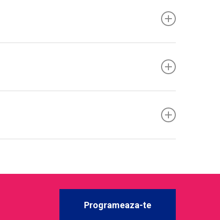
nctie de doze, durata, tipuri de AAS). Unele cazuri
tina, spermograma la nevoie).
electate de specialist). Dovezile pentru
si dorinta de fertilitate.
de energie
sunt frecvente dupa oprire, iar
ronici.
Programeaza-te