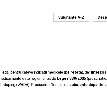
Substante A-Z
Desp
ti legal pentru cateva indicatii medicale (pe
reteta
), dar
interzisi
ca medicamente este reglementat de
Legea 339/2005
(prescriptie
nti-doping (WADA). Producerea/traficul de
substante dopante c