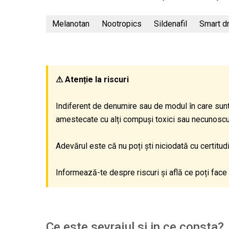
Melanotan
Nootropics
Sildenafil
Smart d
⚠ Atenție la riscuri
Indiferent de denumire sau de modul în care sunt
amestecate cu alți compuși toxici sau necunoscuți,
Adevărul este că nu poți ști niciodată cu certitu
Informează-te despre riscuri și află ce poți face 
Ce este sevrajul si in ce consta?