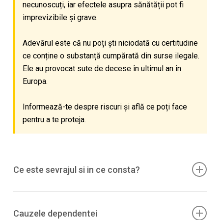
necunoscuți, iar efectele asupra sănătății pot fi
imprevizibile și grave.
Adevărul este că nu poți ști niciodată cu certitudine
ce conține o substanță cumpărată din surse ilegale.
Ele au provocat sute de decese în ultimul an în
Europa.
Informează-te despre riscuri și află ce poți face
pentru a te proteja.
Ce este sevrajul si in ce consta?
Depinde de clasa:
–
Stimulente/catinone
: „crash” cu oboseala, somn
Cauzele dependentei