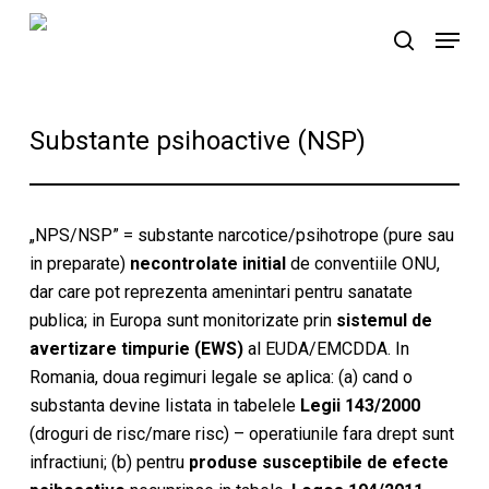
Skip
Menu
to
search
main
content
Substante psihoactive (NSP)
„NPS/NSP” = substante narcotice/psihotrope (pure sau
in preparate)
necontrolate initial
de conventiile ONU,
dar care pot reprezenta amenintari pentru sanatate
publica; in Europa sunt monitorizate prin
sistemul de
avertizare timpurie (EWS)
al EUDA/EMCDDA. In
Romania, doua regimuri legale se aplica: (a) cand o
substanta devine listata in tabelele
Legii 143/2000
(droguri de risc/mare risc) – operatiunile fara drept sunt
infractiuni; (b) pentru
produse susceptibile de efecte