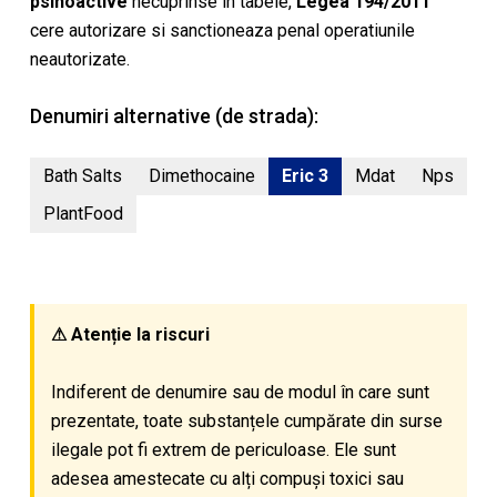
psihoactive
necuprinse in tabele,
Legea 194/2011
cere autorizare si sanctioneaza penal operatiunile
neautorizate.
Denumiri alternative (de strada):
Bath Salts
Dimethocaine
Eric 3
Mdat
Nps
PlantFood
⚠ Atenție la riscuri
Indiferent de denumire sau de modul în care sunt
prezentate, toate substanțele cumpărate din surse
ilegale pot fi extrem de periculoase. Ele sunt
adesea amestecate cu alți compuși toxici sau