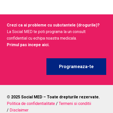
acuta
(agitatie severa, hipertermie, convulsii, aritmii),
spitalizari
; focare la nivel european sunt monitorizate in
Euro-DEN Plus
si rapoartele EUDA.
Crezi ca ai probleme cu substantele (drogurile)?
La Social MED te poti programa la un consult
confidential cu echipa noastra medicala.
Primul pas incepe aici.
Programeaza-te
© 2025 Social MED – Toate drepturile rezervate.
Politica de confidentialitate
/
Termeni si conditii
/
Disclaimer