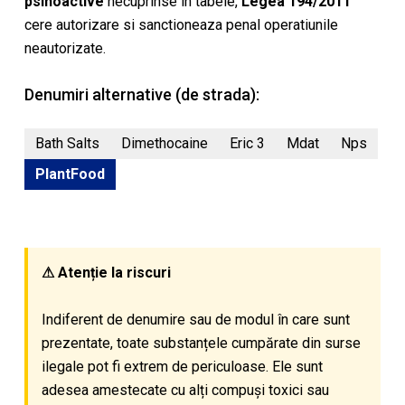
psihoactive
necuprinse in tabele,
Legea 194/2011
cere autorizare si sanctioneaza penal operatiunile
neautorizate.
Denumiri alternative (de strada):
Bath Salts
Dimethocaine
Eric 3
Mdat
Nps
PlantFood
⚠ Atenție la riscuri
Indiferent de denumire sau de modul în care sunt
prezentate, toate substanțele cumpărate din surse
ilegale pot fi extrem de periculoase. Ele sunt
adesea amestecate cu alți compuși toxici sau