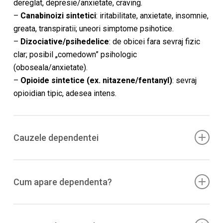
dereglat, depresie/anxietate, craving.
–
Canabinoizi sintetici
: iritabilitate, anxietate, insomnie,
greata, transpiratii; uneori simptome psihotice.
–
Dizociative/psihedelice
: de obicei fara sevraj fizic
clar; posibil „comedown” psihologic
(oboseala/anxietate).
–
Opioide sintetice (ex. nitazene/fentanyl)
: sevraj
opioidian tipic, adesea intens.
Cauzele dependentei
Potenta ridicata (ex. multi canabinoizi sintetici sunt
agonisti CB1 completi), debut rapid al efectelor
Cum apare dependenta?
(stimulente), „redozare” in binge, comorbiditati psihice,
si
compozitie imprevizibila
a produselor.
Expuneri repetate →
toleranta
si consum pentru a evita
disconfortul (stimulente/canabinoizi sintetici/opioide),