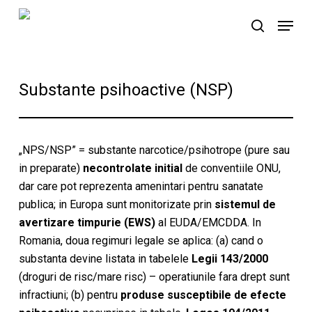
Skip
Menu
to
search
main
content
Substante psihoactive (NSP)
„NPS/NSP” = substante narcotice/psihotrope (pure sau
in preparate)
necontrolate initial
de conventiile ONU,
dar care pot reprezenta amenintari pentru sanatate
publica; in Europa sunt monitorizate prin
sistemul de
avertizare timpurie (EWS)
al EUDA/EMCDDA. In
Romania, doua regimuri legale se aplica: (a) cand o
substanta devine listata in tabelele
Legii 143/2000
(droguri de risc/mare risc) – operatiunile fara drept sunt
infractiuni; (b) pentru
produse susceptibile de efecte