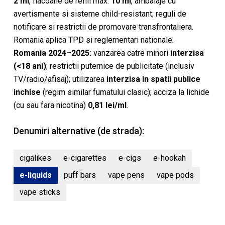
2 ml
, flacoane de refill max.
10 ml
, ambalaje cu
avertismente si sisteme child-resistant; reguli de
notificare si restrictii de promovare transfrontaliera.
Romania aplica TPD si reglementari nationale.
Romania 2024–2025:
vanzarea catre minori
interzisa
(<18 ani)
; restrictii puternice de publicitate (inclusiv
TV/radio/afisaj); utilizarea
interzisa in spatii publice
inchise
(regim similar fumatului clasic); acciza la lichide
(cu sau fara nicotina)
0,81 lei/ml
.
Denumiri alternative (de strada):
cigalikes
e-cigarettes
e-cigs
e-hookah
e-liquids
puff bars
vape pens
vape pods
vape sticks