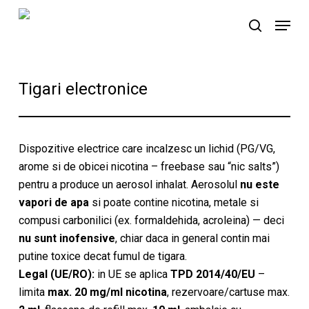
Skip
Menu
to
search
main
content
Tigari electronice
Dispozitive electrice care incalzesc un lichid (PG/VG,
arome si de obicei nicotina – freebase sau “nic salts”)
pentru a produce un aerosol inhalat. Aerosolul
nu este
vapori de apa
si poate contine nicotina, metale si
compusi carbonilici (ex. formaldehida, acroleina) — deci
nu sunt inofensive
, chiar daca in general contin mai
putine toxice decat fumul de tigara.
Legal (UE/RO):
in UE se aplica
TPD 2014/40/EU
–
limita
max. 20 mg/ml nicotina
, rezervoare/cartuse max.