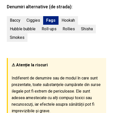
Denumiri alternative (de strada):
Baccy
Ciggies
Fags
Hookah
Hubble bubble
Roll-ups
Rollies
Shisha
Smokes
⚠ Atenție la riscuri
Indiferent de denumire sau de modul în care sunt
prezentate, toate substanțele cumpărate din surse
ilegale pot fi extrem de periculoase. Ele sunt
adesea amestecate cu alți compuși toxici sau
necunoscuți, iar efectele asupra sănătății pot fi
imprevizibile și grave.