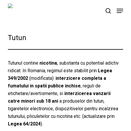
Skip
Menu
to
search
main
content
Tutun
Tutunul contine
nicotina
, substanta cu potential adictiv
ridicat. In Romania, regimul este stabilit prin
Legea
349/2002
(modificata):
interzicere completa a
fumatului in spatii publice inchise
, reguli de
etichetare/avertismente, si
interzicerea vanzarii
catre minori sub 18 ani
a produselor din tutun,
tigaretelor electronice, dispozitivelor pentru incalzirea
tutunului, pliculetelor cu nicotina etc. (actualizare prin
Legea 64/2024
).