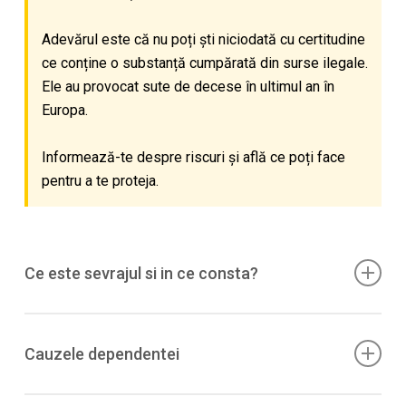
Adevărul este că nu poți ști niciodată cu certitudine
ce conține o substanță cumpărată din surse ilegale.
Ele au provocat sute de decese în ultimul an în
Europa.
Informează-te despre riscuri și află ce poți face
pentru a te proteja.
Ce este sevrajul si in ce consta?
Sevrajul nicotinic
incepe la
4–24 h
dupa ultima tigara,
varf in ~ziua 3
, apoi scade treptat in
3–4 saptamani
.
Cauzele dependentei
Simptome:
pofte (craving)
, iritabilitate, neliniste,
concentrare slaba, tulburari de somn, apetit crescut,
Nicotina
ajunge rapid la creier
, stimuleaza eliberarea